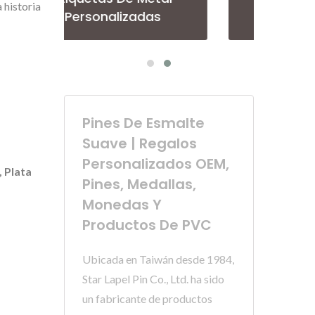
 historia
Personalizado
Pines De Esmalte
Suave | Regalos
Personalizados OEM,
, Plata
Pines, Medallas,
Monedas Y
Productos De PVC
Ubicada en Taiwán desde 1984,
Star Lapel Pin Co., Ltd. ha sido
un fabricante de productos