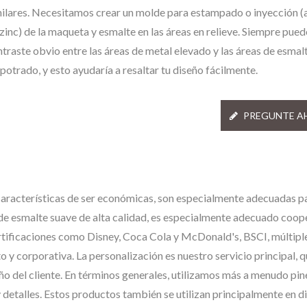
milares. Necesitamos crear un molde para estampado o inyección (
zinc) de la maqueta y esmalte en las áreas en relieve. Siempre pued
traste obvio entre las áreas de metal elevado y las áreas de esmal
otrado, y esto ayudaría a resaltar tu diseño fácilmente.
PREGUNTE A
n características de ser económicas, son especialmente adecuadas p
s de esmalte suave de alta calidad, es especialmente adecuado coop
rtificaciones como Disney, Coca Cola y McDonald's, BSCI, múltipl
 y corporativa. La personalización es nuestro servicio principal, 
o del cliente. En términos generales, utilizamos más a menudo pin
 detalles. Estos productos también se utilizan principalmente en d
Pin De Solapa
Etiquetas De Met