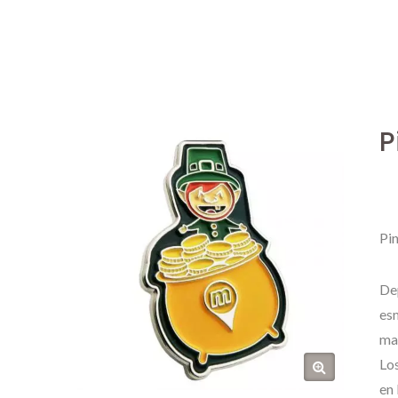
P
Pi
Dep
esm
mat
Los
en 