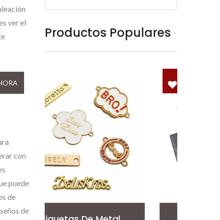
aleación
es ver el
Productos Populares
te
HORA
ara
erar con
es
que puede
es de
iseños de
al
Pin De Solapa