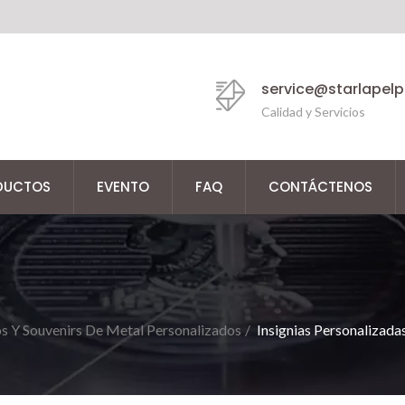
service@starlapel
Calidad y Servicios
DUCTOS
EVENTO
FAQ
CONTÁCTENOS
s Y Souvenirs De Metal Personalizados
/
Insignias Personalizad