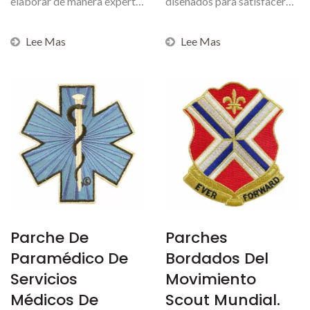
elaborar de manera experta
diseñados para satisfacer
utilizando una amplia...
las exigencias rigurosas...
Lee Mas
Lee Mas
Parche De
Parches
Paramédico De
Bordados Del
Servicios
Movimiento
Médicos De
Scout Mundial.