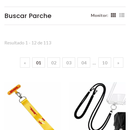
Buscar Parche
Monitor:
Resultado 1 - 12 de 113
«
01
02
03
04
…
10
»