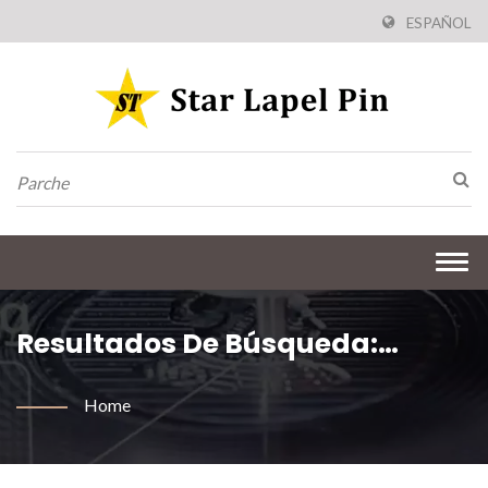
ESPAÑOL
Togg
navi
Resultados De Búsqueda:
Parche Regalos De Metal Con
Home
Servicio Personalizado