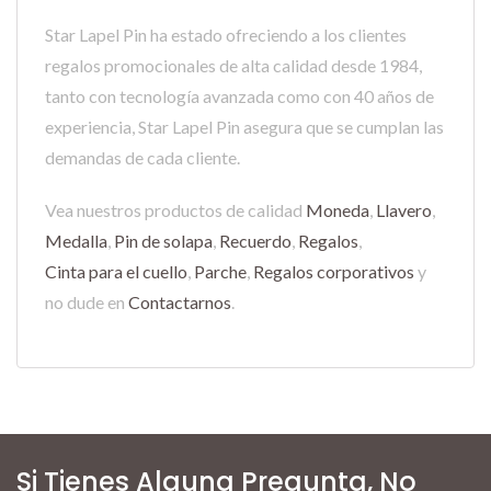
Star Lapel Pin ha estado ofreciendo a los clientes
regalos promocionales de alta calidad desde 1984,
tanto con tecnología avanzada como con 40 años de
experiencia, Star Lapel Pin asegura que se cumplan las
demandas de cada cliente.
Vea nuestros productos de calidad
Moneda
,
Llavero
,
Medalla
,
Pin de solapa
,
Recuerdo
,
Regalos
,
Cinta para el cuello
,
Parche
,
Regalos corporativos
y
no dude en
Contactarnos
.
Si Tienes Alguna Pregunta, No