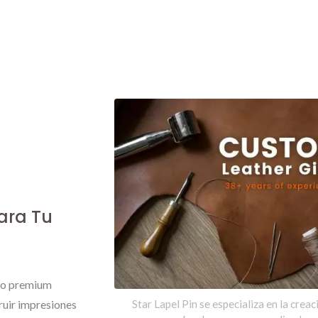
ara Tu
ero premium
ruir impresiones
Star Lapel Pin se especializa en la creac