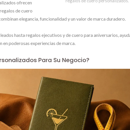
regalos de cuero personalizados.
alizados ofrecen
regalos de cuero
 combinan elegancia, funcionalidad y un valor de marca duradero.
ados hasta regalos ejecutivos y de cuero para aniversarios, ayu
m en poderosas experiencias de marca.
ersonalizados Para Su Negocio?
Pin De Solapa
Etiquetas De Met