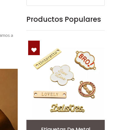
Productos Populares
damos a
al
Pin De Solapa