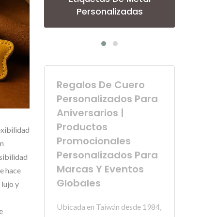
Personalizado
Regalos De Cuero
Personalizados Para
Aniversarios |
Productos
xibilidad
Promocionales
án
Personalizados Para
sibilidad
Marcas Y Eventos
ue hace
Globales
lujo y
o
Ubicada en Taiwán desde 1984,
e