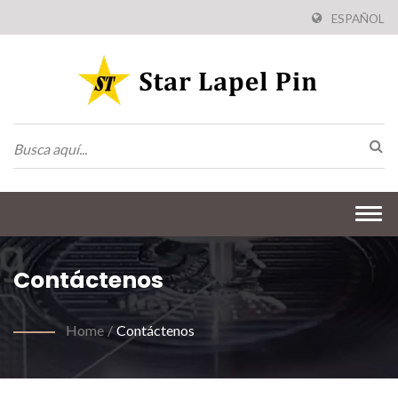
ESPAÑOL
Togg
navi
Contáctenos
Home
/
Contáctenos