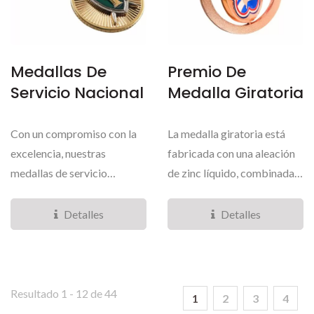
Medallas De
Premio De
Servicio Nacional
Medalla Giratoria
Con un compromiso con la
La medalla giratoria está
excelencia, nuestras
fabricada con una aleación
medallas de servicio
de zinc líquido, combinada
nacional se producen a
con aleación...
través...
Detalles
Detalles
Resultado 1 - 12 de 44
1
2
3
4