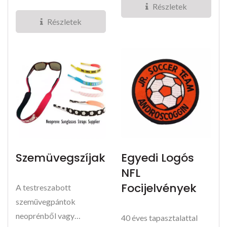
megtervezett
Részletek
dizájnjainkkal....
Részletek
Szemüvegszíjak
Egyedi Logós
NFL
Focijelvények
A testreszabott
szemüvegpántok
neoprénből vagy
40 éves tapasztalattal