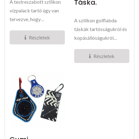
Táska.
A testreszabott szilikon
vízpalack tartó úgy van
tervezve, hogy
A szilikon golflabda
kényelmes, szabad
táskák tartósságukról és
kezes...
Részletek
kopásállóságukról
ismertek, és könnyű...
Részletek