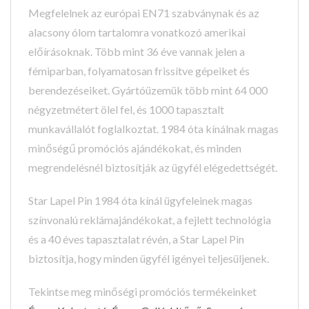
Megfelelnek az európai EN71 szabványnak és az
alacsony ólom tartalomra vonatkozó amerikai
előírásoknak. Több mint 36 éve vannak jelen a
fémiparban, folyamatosan frissítve gépeiket és
berendezéseiket. Gyártóüzemük több mint 64 000
négyzetmétert ölel fel, és 1000 tapasztalt
munkavállalót foglalkoztat. 1984 óta kínálnak magas
minőségű promóciós ajándékokat, és minden
megrendelésnél biztosítják az ügyfél elégedettségét.
Star Lapel Pin 1984 óta kínál ügyfeleinek magas
színvonalú reklámajándékokat, a fejlett technológia
és a 40 éves tapasztalat révén, a Star Lapel Pin
biztosítja, hogy minden ügyfél igényei teljesüljenek.
Tekintse meg minőségi promóciós termékeinket