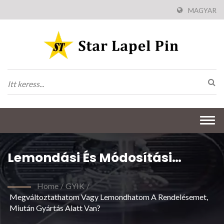
MAGYAR
Togg
navi
Lemondási És Módosítási
Politika
Home
/
GYIK
/
Megváltoztathatom Vagy Lemondhatom A Rendelésemet,
Miután Gyártás Alatt Van?