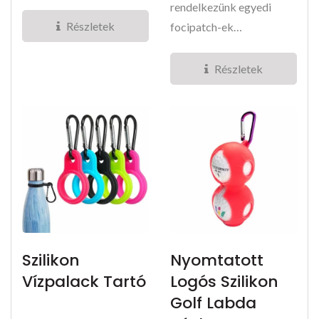
poliészterből
rendelkezünk egyedi
készülhetnek. Ha vízi...
Részletek
focipatch-ek
készítésében, saját
gyárunk...
Részletek
Szilikon
Nyomtatott
Vízpalack Tartó
Logós Szilikon
Golf Labda