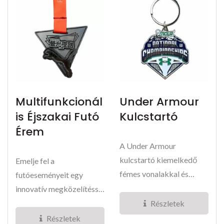
Multifunkcionál
Under Armour
Is Éjszakai Futó
Kulcstartó
Érem
A Under Armour
kulcstartó kiemelkedő
Emelje fel a
fémes vonalakkal és
futóeseményeit egy
bemélyített
innovatív megközelítéssel
színkitöltéssel...
a futóérmekhez. A Puma
Részletek
Night...
Részletek