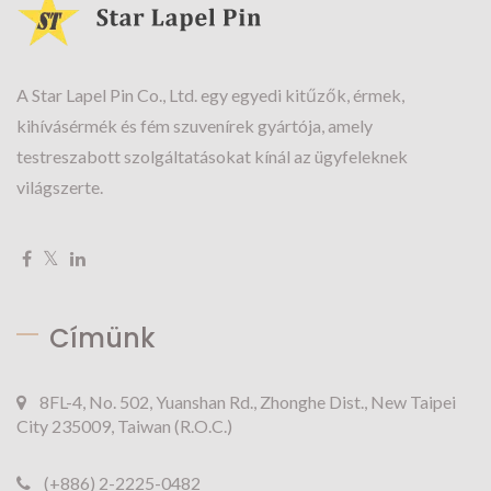
A Star Lapel Pin Co., Ltd. egy egyedi kitűzők, érmek,
kihívásérmék és fém szuvenírek gyártója, amely
testreszabott szolgáltatásokat kínál az ügyfeleknek
világszerte.
Címünk
8FL-4, No. 502, Yuanshan Rd., Zhonghe Dist., New Taipei
City 235009, Taiwan (R.O.C.)
(+886) 2-2225-0482