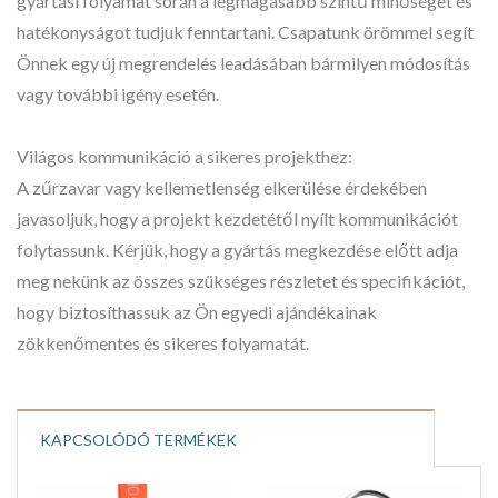
gyártási folyamat során a legmagasabb szintű minőséget és
hatékonyságot tudjuk fenntartani. Csapatunk örömmel segít
Önnek egy új megrendelés leadásában bármilyen módosítás
vagy további igény esetén.
Világos kommunikáció a sikeres projekthez:
A zűrzavar vagy kellemetlenség elkerülése érdekében
javasoljuk, hogy a projekt kezdetétől nyílt kommunikációt
folytassunk. Kérjük, hogy a gyártás megkezdése előtt adja
meg nekünk az összes szükséges részletet és specifikációt,
hogy biztosíthassuk az Ön egyedi ajándékainak
zökkenőmentes és sikeres folyamatát.
KAPCSOLÓDÓ TERMÉKEK