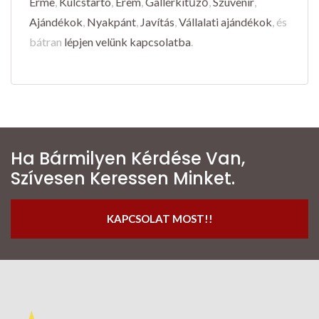
Érme
,
Kulcstartó
,
Érem
,
Gallérkitűző
,
Szuvenír
,
Ajándékok
,
Nyakpánt
,
Javítás
,
Vállalati ajándékok
, és
bátran
lépjen velünk kapcsolatba
.
Ha Bármilyen Kérdése Van,
Szívesen Keressen Minket.
KAPCSOLAT MOST!!