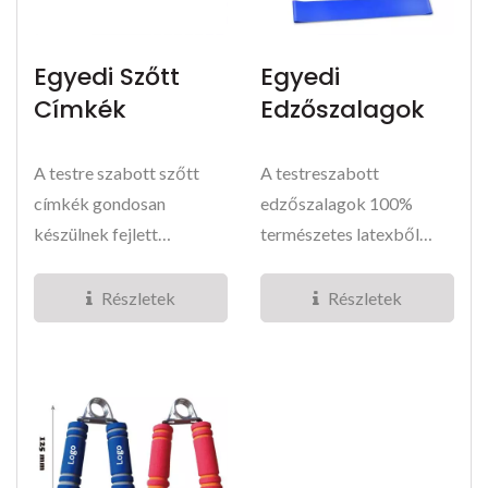
Egyedi Szőtt
Egyedi
Címkék
Edzőszalagok
A testre szabott szőtt
A testreszabott
címkék gondosan
edzőszalagok 100%
készülnek fejlett
természetes latexből
számítógépes
készülnek, és öt
szövőgépek...
színváltozatban...
Részletek
Részletek