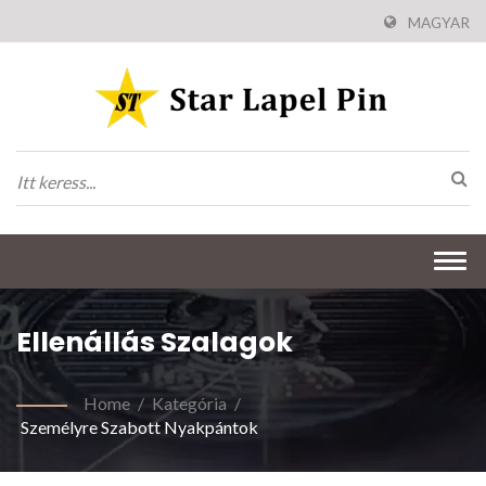
MAGYAR
Togg
navi
Ellenállás Szalagok
Home
/
Kategória
/
Személyre Szabott Nyakpántok