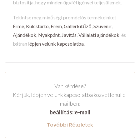
biztosítja, hogy minden ügyfél igényei teljesüljenek.
Tekintse meg minőségi promóciós termékeinket
Érme
,
Kulcstartó
,
Érem
,
Gallérkitűző
,
Szuvenír
,
Ajándékok
,
Nyakpánt
,
Javítás
,
Vállalati ajándékok
, és
bátran
lépjen velünk kapcsolatba
.
Van kérdése?
Kérjük, lépjen velünk kapcsolatba közvetlenül e-
mailben:
beállítás::e-mail
További Részletek