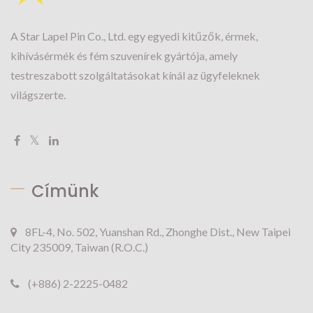
A Star Lapel Pin Co., Ltd. egy egyedi kitűzők, érmek,
kihívásérmék és fém szuvenírek gyártója, amely
testreszabott szolgáltatásokat kínál az ügyfeleknek
világszerte.
Címünk
8FL-4, No. 502, Yuanshan Rd., Zhonghe Dist., New Taipei
City 235009, Taiwan (R.O.C.)
(+886) 2-2225-0482