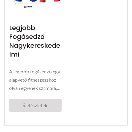
Legjobb
Fogásedző
Nagykereskede
Lmi
A legjobb fogásedző egy
alapvető fitneszeszköz
olyan egyének számára,
mint a sziklamászók,...
Részletek