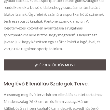
gyakorlatokat. Ezek a sportpántok fekete gumiszalagokkal
rendelkeznek a belső oldalon, hogy csúszásmentes hatást
biztosítsanak. Ügyfeleink számára a sportkarkötő színének
testreszabását kínáljuk Pantone számok alapján. A
logótervezés közvetlen nyomtatása a rugalmas
sportpántokra nem biztos, hogy megfelelő. Ehelyett azt
javasoljuk, hogy készítsen egy szőtt címkét a logójával, és
varrja rá a rugalmas sportpántokra.
ÉRDEKLŐDJÖN MOST
Meglévő Ellenállás Szalagok Terve.
A csomag meglévő terve három ellenállás szintet tartalmaz.
Minden szalag 76x8 cm-es, és 5 mm vastag. Három
különböző színben kaphatók, mindegyik egyedi húzóerő