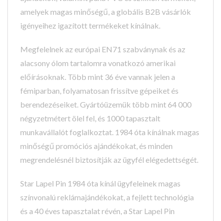
amelyek magas minőségű, a globális B2B vásárlók
igényeihez igazított termékeket kínálnak.
Megfelelnek az európai EN71 szabványnak és az
alacsony ólom tartalomra vonatkozó amerikai
előírásoknak. Több mint 36 éve vannak jelen a
fémiparban, folyamatosan frissítve gépeiket és
berendezéseiket. Gyártóüzemük több mint 64 000
négyzetmétert ölel fel, és 1000 tapasztalt
munkavállalót foglalkoztat. 1984 óta kínálnak magas
minőségű promóciós ajándékokat, és minden
megrendelésnél biztosítják az ügyfél elégedettségét.
Star Lapel Pin 1984 óta kínál ügyfeleinek magas
színvonalú reklámajándékokat, a fejlett technológia
és a 40 éves tapasztalat révén, a Star Lapel Pin