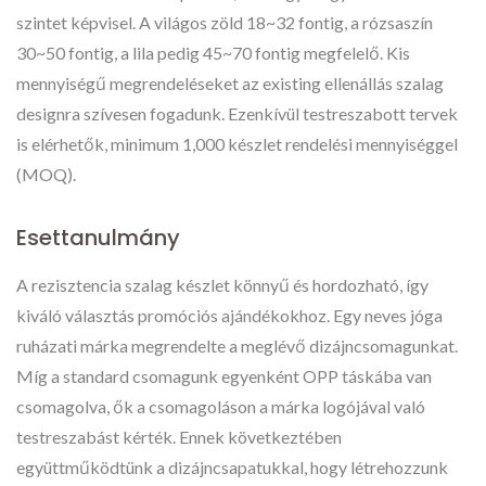
szintet képvisel. A világos zöld 18~32 fontig, a rózsaszín
30~50 fontig, a lila pedig 45~70 fontig megfelelő. Kis
mennyiségű megrendeléseket az existing ellenállás szalag
designra szívesen fogadunk. Ezenkívül testreszabott tervek
is elérhetők, minimum 1,000 készlet rendelési mennyiséggel
(MOQ).
Esettanulmány
A rezisztencia szalag készlet könnyű és hordozható, így
kiváló választás promóciós ajándékokhoz. Egy neves jóga
ruházati márka megrendelte a meglévő dizájncsomagunkat.
Míg a standard csomagunk egyenként OPP táskába van
csomagolva, ők a csomagoláson a márka logójával való
testreszabást kérték. Ennek következtében
együttműködtünk a dizájncsapatukkal, hogy létrehozzunk