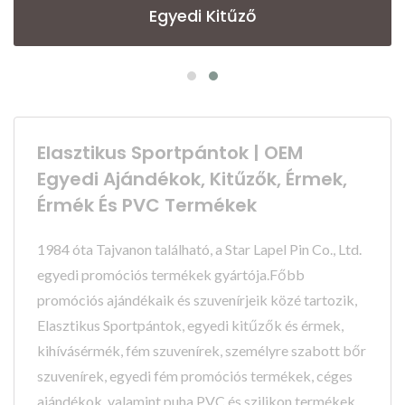
Egyedi Kitűző
Elasztikus Sportpántok | OEM
Egyedi Ajándékok, Kitűzők, Érmek,
Érmék És PVC Termékek
1984 óta Tajvanon található, a Star Lapel Pin Co., Ltd.
egyedi promóciós termékek gyártója.Főbb
promóciós ajándékaik és szuvenírjeik közé tartozik,
Elasztikus Sportpántok, egyedi kitűzők és érmek,
kihívásérmék, fém szuvenírek, személyre szabott bőr
szuvenírek, egyedi fém promóciós termékek, céges
ajándékok, valamint puha PVC és szilikon termékek,