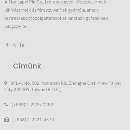
A Star Lapel Pin Co., Ltd. egy egyedi kitűzők, érmek,
kihívásérmék és fém szuvenírek gyártója, amely
testreszabott szolgáltatásokat kínál az ügyfeleknek
világszerte.
Címünk
8FL-4, No. 502, Yuanshan Rd., Zhonghe Dist., New Taipei
City 235009, Taiwan (R.O.C.)
(+886) 2-2225-0482
(+886) 2-2221-4570