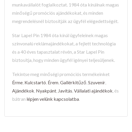
munkavállalót foglalkoztat. 1984 óta kínálnak magas
minőségű promóciós ajándékokat, és minden
megrendelésnél biztosítják az ügyfél elégedettségét.
Star Lapel Pin 1984 óta kínál ügyfeleinek magas
színvonalú reklámajándékokat, a fejlett technológia
és a 40 éves tapasztalat révén, a Star Lapel Pin
biztosítja, hogy minden ügyfél igényei teljesüljenek.
Tekintse meg minőségi promóciós termékeinket
Érme
,
Kulcstartó
,
Érem
,
Gallérkitűző
,
Szuvenír
,
Ajándékok
,
Nyakpánt
,
Javítás
,
Vállalati ajándékok
, és
bátran
lépjen velünk kapcsolatba
.