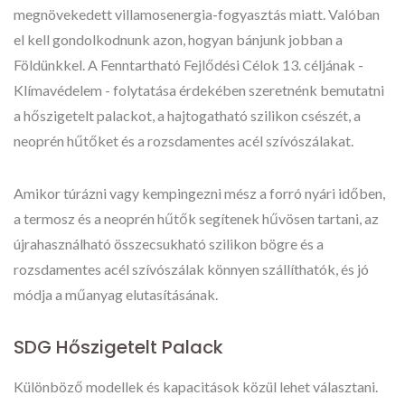
megnövekedett villamosenergia-fogyasztás miatt. Valóban
el kell gondolkodnunk azon, hogyan bánjunk jobban a
Földünkkel. A Fenntartható Fejlődési Célok 13. céljának -
Klímavédelem - folytatása érdekében szeretnénk bemutatni
a hőszigetelt palackot, a hajtogatható szilikon csészét, a
neoprén hűtőket és a rozsdamentes acél szívószálakat.
Amikor túrázni vagy kempingezni mész a forró nyári időben,
a termosz és a neoprén hűtők segítenek hűvösen tartani, az
újrahasználható összecsukható szilikon bögre és a
rozsdamentes acél szívószálak könnyen szállíthatók, és jó
módja a műanyag elutasításának.
SDG Hőszigetelt Palack
Különböző modellek és kapacitások közül lehet választani.