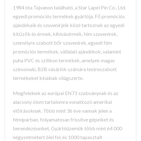
1984 óta Tajvanon található, a Star Lapel Pin Co., Ltd.
egyedi promóciós termékek gyártója. Fő promóciós
ajándékaik és szuvenírjeik közé tartoznak az egyedi
kitűzők és érmek, kihívásérmék, fém szuvenírek,
személyre szabott bőr szuvenírek, egyedi fém
promóciós termékek, vállalati ajándékok, valamint
puha PVC és szilikon termékek, amelyek magas
színvonalú, B2B vásárlók számára testreszabott
termékeket kínálnak világszerte.
Megfelelnek az európai EN71 szabványnak és az
alacsony ólom tartalomra vonatkozó amerikai
előírásoknak. Több mint 36 éve vannak jelen a
fémiparban, folyamatosan frissítve gépeiket és
berendezéseiket. Gyártóüzemük több mint 64 000
négyzetmétert ölel fel, és 1000 tapasztalt