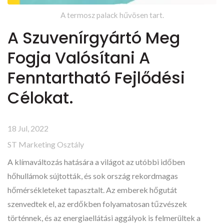
A termosz palack hűvösen tart.
A Szuvenírgyártó Meg
Fogja Valósítani A
Fenntartható Fejlődési
Célokat.
18 Jul, 2022
ST Marketing Osztály
A klímaváltozás hatására a világot az utóbbi időben
hőhullámok sújtották, és sok ország rekordmagas
hőmérsékleteket tapasztalt. Az emberek hőgutát
szenvedtek el, az erdőkben folyamatosan tűzvészek
történnek, és az energiaellátási aggályok is felmerültek a