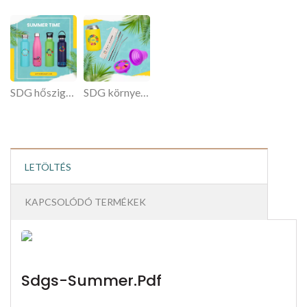
SDG hőszigetelt palackok
SDG környezetbarát termékek
LETÖLTÉS
KAPCSOLÓDÓ TERMÉKEK
Sdgs-Summer.pdf