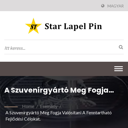
MAGYAR
Togg
navi
A Szuvenírgyártó Meg Fogja
Valósítani A Fenntartható
Home
/
Esemény
/
Fejlődési Célokat.
A Szuvenírgyártó Meg Fogja Valósítani A Fenntartható
Fejlődési Célokat.