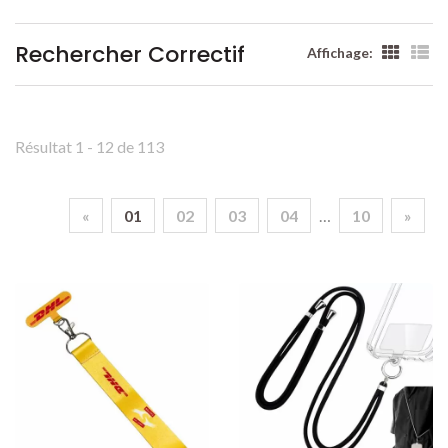
Rechercher Correctif
Affichage:
Résultat 1 - 12 de 113
«
01
02
03
04
…
10
»