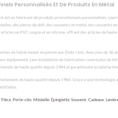
els Personnalisés Et De Produits En Métal
Ltd. est un fabricant de produits promotionnels personnalisés. Leu
ailles, des pièces de défi, des souvenirs en métal, des souvenirs e
 articles en PVC souple et en silicone, offrant des articles de ha
rmes de faible teneur en plomb aux États-Unis. Avec plus de 36 ans 
 leur équipement. Leur installation de fabrication couvre plus de 6
ionnels de haute qualité depuis 1984 et garantissent la satisfact
omotionnels de haute qualité depuis 1984. Grâce à une technologie a
tisfaites.
é
Pièce
,
Porte-clés
,
Médaille
,
Épinglette
,
Souvenir
,
Cadeaux
,
Lanièr