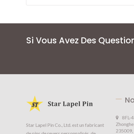
Si Vous Avez Des Question
No
8FL-4
Zhonghe 
Star Lapel Pin Co., Ltd. est un fabricant
235009, 
de pins de revers personnalisés, de