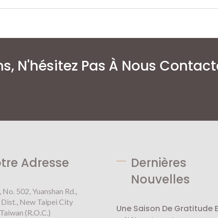
s, N'hésitez Pas À Nous Contact
tre Adresse
Dernières
Nouvelles
, No. 502, Yuanshan Rd.,
Dist., New Taipei City
Une Saison De Gratitude E
Taiwan (R.O.C.)