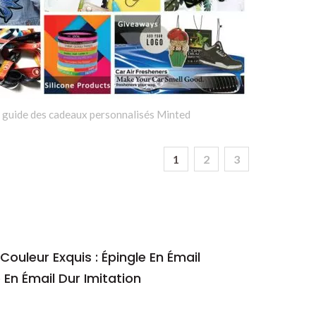
 guide des cadeaux personnalisés Minted
1
2
3
ouleur Exquis : Épingle En Émail
 En Émail Dur Imitation