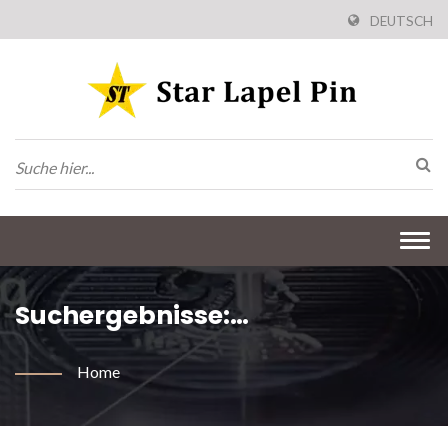
DEUTSCH
Togg
navi
Suchergebnisse:
Metallgeschenke Mit
Home
Maßgeschneidertem Service