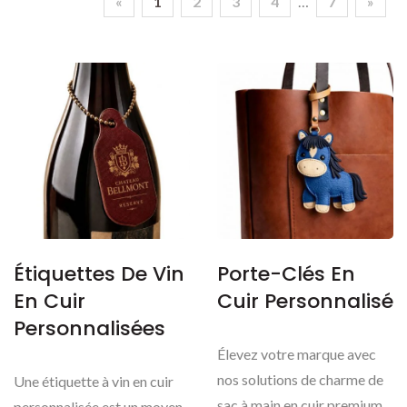
«
1
2
3
4
…
7
»
Étiquettes De Vin
Porte-Clés En
En Cuir
Cuir Personnalisé
Personnalisées
Élevez votre marque avec
nos solutions de charme de
Une étiquette à vin en cuir
sac à main en cuir premium,
personnalisée est un moyen