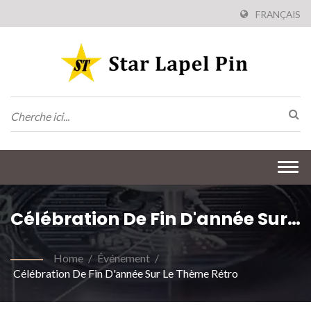
FRANÇAIS
Togg
navi
Célébration De Fin D'année Sur
Le Thème Rétro
Home
/
Événement
/
Célébration De Fin D'année Sur Le Thème Rétro