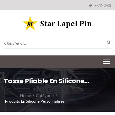
FRANÇAIS
Togg
navi
Tasse Pliable En Silicone
Personnalisée
Home
/
Catégorie
/
Produits En Silicone Personnalisés