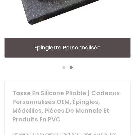
Épinglette Personnalisée
Tasse En Silicone Pliable | Cadeaux
Personnalisés OEM, Épingles,
Médailles, Pièces De Monnaie Et
Produits En PVC
Située à Taïwan depuis 1984, Star Lapel Pin Co., Ltd.