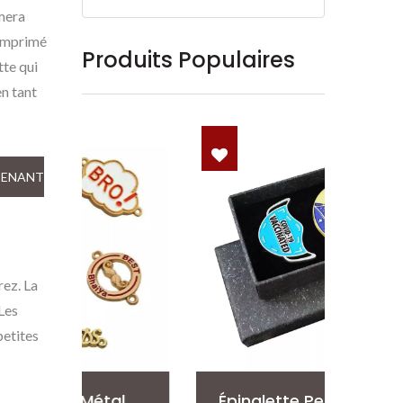
îmera
 imprimé
Produits Populaires
tte qui
en tant
TENANT
rez. La
Les
petites
al
Épinglette Personnalisée