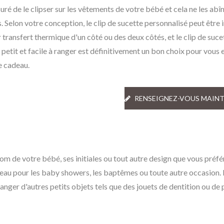
uré de le clipser sur les vêtements de votre bébé et cela ne les ab
. Selon votre conception, le clip de sucette personnalisé peut être
 transfert thermique d'un côté ou des deux côtés, et le clip de suce
 petit et facile à ranger est définitivement un bon choix pour vous 
e cadeau.
RENSEIGNEZ-VOUS MAIN
om de votre bébé, ses initiales ou tout autre design que vous préfé
deau pour les baby showers, les baptêmes ou toute autre occasion. 
nger d'autres petits objets tels que des jouets de dentition ou de 
nglette Personnalisée
Étiquettes En Mét