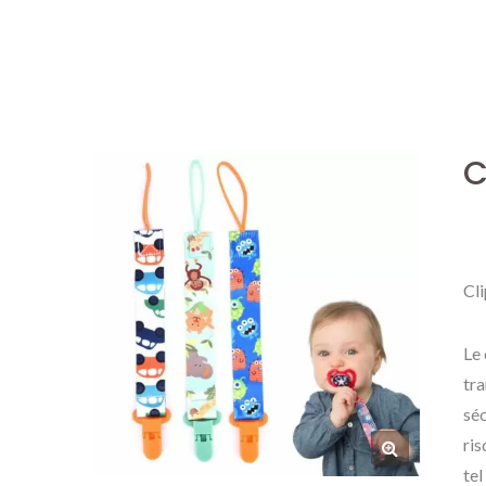
C
Cl
Le 
tra
séc
ris
tel