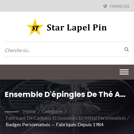
FRANÇAIS
Togg
navi
Ensemble D'épingles De Thé Au
Lait À Bulles
Home
/
Catégorie
/
Fabricant De Cadeaux Et Souvenirs En Métal Personnalisés
/
Badges Personnalisés — Fabriqués Depuis 1984