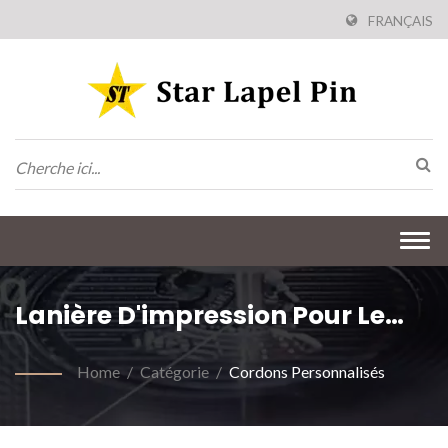
FRANÇAIS
Togg
navi
Lanière D'impression Pour Le
Congrès FIFA
Home
/
Catégorie
/
Cordons Personnalisés