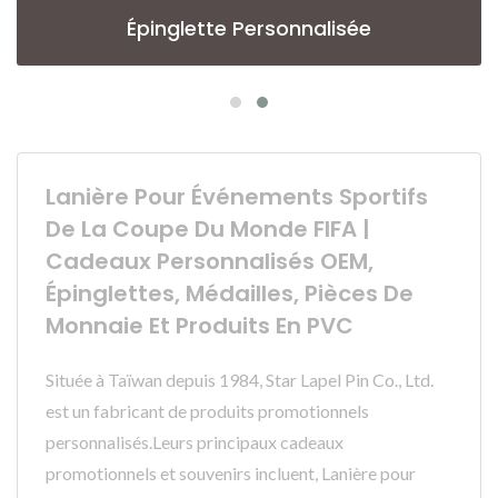
Épinglette Personnalisée
Lanière Pour Événements Sportifs
De La Coupe Du Monde FIFA |
Cadeaux Personnalisés OEM,
Épinglettes, Médailles, Pièces De
Monnaie Et Produits En PVC
Située à Taïwan depuis 1984, Star Lapel Pin Co., Ltd.
est un fabricant de produits promotionnels
personnalisés.Leurs principaux cadeaux
promotionnels et souvenirs incluent, Lanière pour