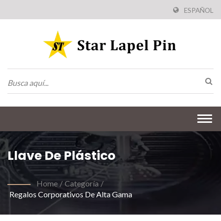
ESPAÑOL
Togg
navi
Llave De Plástico
Home
/
Categoría
/
Regalos Corporativos De Alta Gama