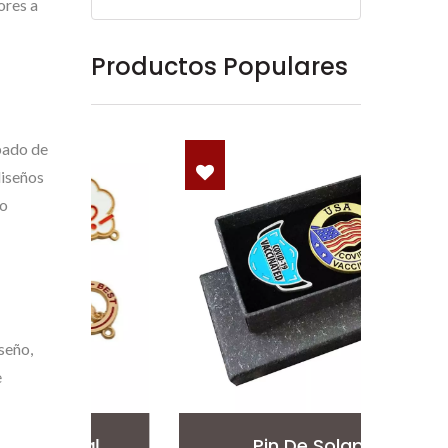
ores a
Productos Populares
bado de
diseños
 o
seño,
e
al
Pin De Solapa