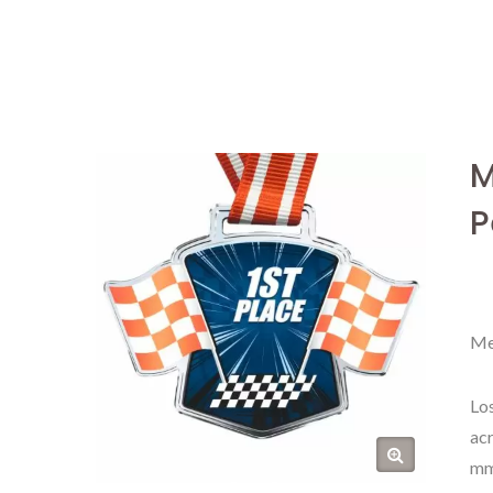
M
P
Me
Lo
acr
mm