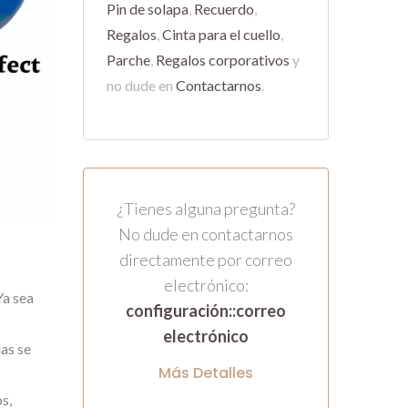
Pin de solapa
,
Recuerdo
,
Regalos
,
Cinta para el cuello
,
Parche
,
Regalos corporativos
y
no dude en
Contactarnos
.
¿Tienes alguna pregunta?
No dude en contactarnos
directamente por correo
electrónico:
Ya sea
configuración::correo
electrónico
las se
Más Detalles
s,