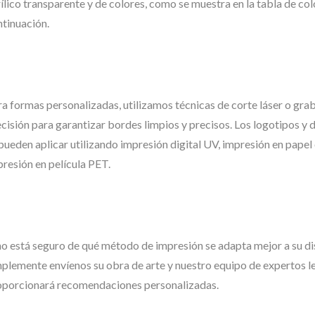
ílico transparente y de colores, como se muestra en la tabla de col
ntinuación.
a formas personalizadas, utilizamos técnicas de corte láser o gra
cisión para garantizar bordes limpios y precisos. Los logotipos y 
pueden aplicar utilizando impresión digital UV, impresión en papel
resión en película PET.
no está seguro de qué método de impresión se adapta mejor a su di
plemente envíenos su obra de arte y nuestro equipo de expertos l
oporcionará recomendaciones personalizadas.
Pin De Solapa
Etiquetas De Met