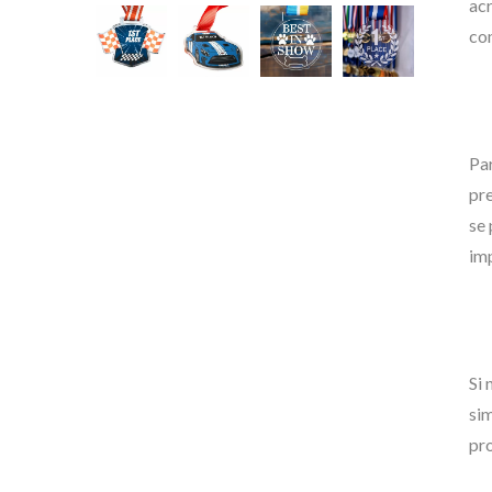
acr
co
Par
pre
se 
imp
Si 
sim
pr
Etiquetas De Metal