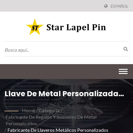
ESPAÑOL
Togg
navi
Llave De Metal Personalizada
De Esmalte
Home
/
Categoría
/
Fabricante De Regalos Y Souvenirs De Metal
Personalizados
/
Fabricante De Llaveros Metálicos Personalizados