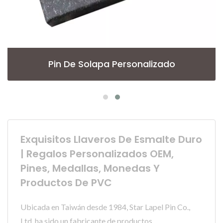
Pin De Solapa Personalizado
Exquisitos Llaveros De Esmalte Duro
| Regalos Personalizados OEM,
Pines, Medallas, Monedas Y
Productos De PVC
Ubicada en Taiwán desde 1984, Star Lapel Pin Co.,
Ltd. ha sido un fabricante de productos