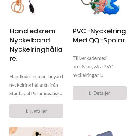
Handledsrem
PVC-Nyckelring
Nyckelband
Med QQ-Spolar
Nyckelringhålla
Re.
Tillverkade med
precision, våra PVC-
nyckelringar i
Handledsremmen lanyard
högkvalitativ PVC visar
nyckelring hållaren från
en härlig och
Detaljer
Star Lapel Pin är idealisk
anpassningsbar...
för att säkra...
Detaljer