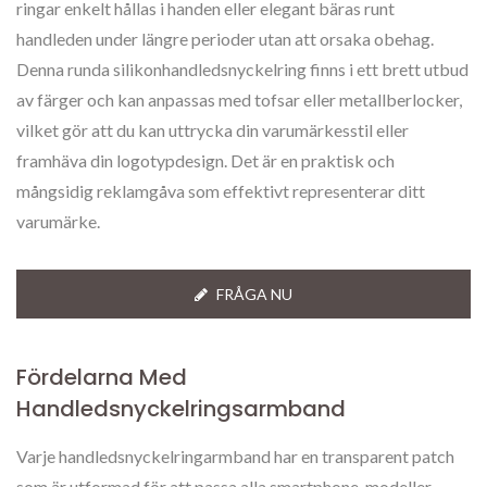
ringar enkelt hållas i handen eller elegant bäras runt
handleden under längre perioder utan att orsaka obehag.
Denna runda silikonhandledsnyckelring finns i ett brett utbud
av färger och kan anpassas med tofsar eller metallberlocker,
vilket gör att du kan uttrycka din varumärkesstil eller
framhäva din logotypdesign. Det är en praktisk och
mångsidig reklamgåva som effektivt representerar ditt
varumärke.
FRÅGA NU
Fördelarna Med
Handledsnyckelringsarmband
Varje handledsnyckelringarmband har en transparent patch
som är utformad för att passa alla smartphone-modeller,