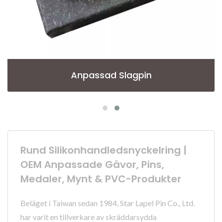
Anpassad Slagpin
Rund Silikonhandledsnyckelring |
OEM Anpassade Gåvor, Pins,
Medaler, Mynt & PVC-Produkter
Beläget i Taiwan sedan 1984, Star Lapel Pin Co., Ltd.
har varit en tillverkare av skräddarsydda