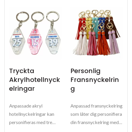
Tryckta
Personlig
Akrylhotellnyck
Fransnyckelrin
Elringar
G
Anpassade akryl
Anpassad fransnyckelring
hotellnyckelringar kan
som låter dig personifiera
personifieras med tre
din fransnyckelring med
huvudsakliga
ditt namn, initialer...