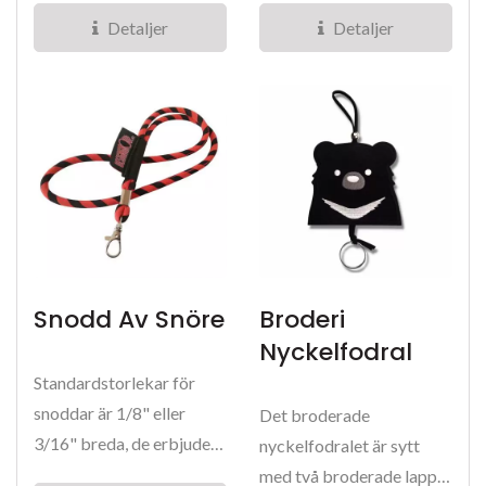
tryckmetoder för...
Detaljer
Detaljer
Snodd Av Snöre
Broderi
Nyckelfodral
Standardstorlekar för
snoddar är 1/8" eller
Det broderade
3/16" breda, de erbjuder
nyckelfodralet är sytt
både komfort och
med två broderade lappar