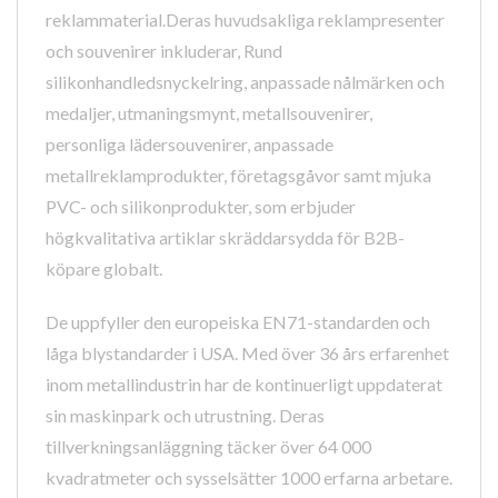
reklammaterial.Deras huvudsakliga reklampresenter
och souvenirer inkluderar, Rund
silikonhandledsnyckelring, anpassade nålmärken och
medaljer, utmaningsmynt, metallsouvenirer,
personliga lädersouvenirer, anpassade
metallreklamprodukter, företagsgåvor samt mjuka
PVC- och silikonprodukter, som erbjuder
högkvalitativa artiklar skräddarsydda för B2B-
köpare globalt.
De uppfyller den europeiska EN71-standarden och
låga blystandarder i USA. Med över 36 års erfarenhet
inom metallindustrin har de kontinuerligt uppdaterat
sin maskinpark och utrustning. Deras
tillverkningsanläggning täcker över 64 000
kvadratmeter och sysselsätter 1000 erfarna arbetare.