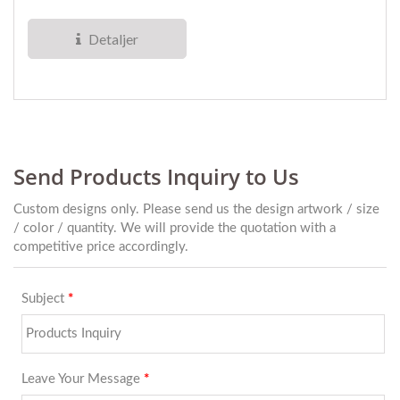
"REMOVE BEFORE
FLIGHT" med
Detaljer
broderade...