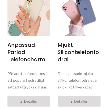
Anpassad
Mjukt
Pärlad
Silicontelefonfo
Telefoncharm
Dral
Pärlade telefoncharms är
Det anpassade mjuka
ett populärt och stiligt
silikontelefonfodralet är
sätt att uttrycka din unika
skickligt tillverkat av
personlighet...
100% icke-toxiska och
miljövänliga...
Detaljer
Detaljer