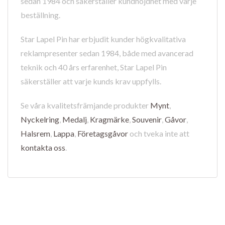
sedan 1984 och säkerställer kundnöjdhet med varje
beställning.
Star Lapel Pin har erbjudit kunder högkvalitativa
reklampresenter sedan 1984, både med avancerad
teknik och 40 års erfarenhet, Star Lapel Pin
säkerställer att varje kunds krav uppfylls.
Se våra kvalitetsfrämjande produkter
Mynt
,
Nyckelring
,
Medalj
,
Kragmärke
,
Souvenir
,
Gåvor
,
Halsrem
,
Lappa
,
Företagsgåvor
och tveka inte att
kontakta oss
.