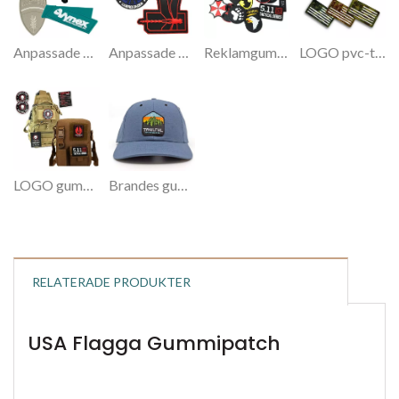
Anpassade gummilappar i Kina
Anpassade PVC-lappar i Kina
Reklamgummilappar för kläder
LOGO pvc-taggar
LOGO gummilappar
Brandes gummilappar
RELATERADE PRODUKTER
USA Flagga Gummipatch