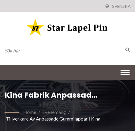
SVENSKA
Togg
navi
Kina Fabrik Anpassad
Gummilapp
Home
/
Evenemang
/
Tillverkare Av Anpassade Gummilappar I Kina