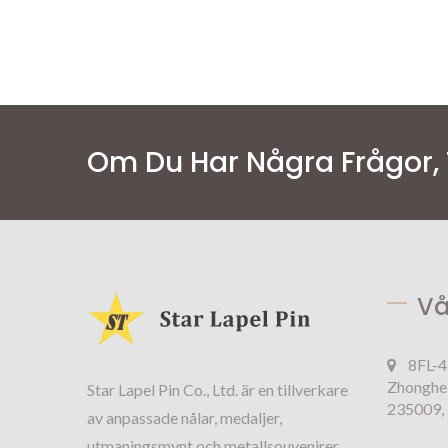
Om Du Har Några Frågor, 
Vå
8FL-4
Zhonghe 
Star Lapel Pin Co., Ltd. är en tillverkare
235009, 
av anpassade nålar, medaljer,
utmaningsmynt och metallsouvenirer