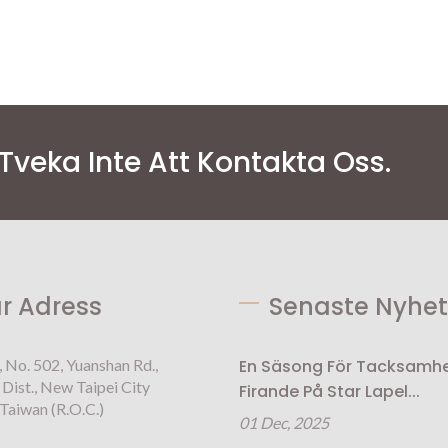
Tveka Inte Att Kontakta Oss.
r Adress
Senaste Nyhet
, No. 502, Yuanshan Rd.,
En Säsong För Tacksamh
Dist., New Taipei City
Firande På Star Lapel...
Taiwan (R.O.C.)
01 Dec, 2025