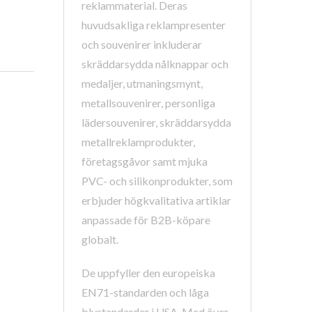
reklammaterial. Deras
huvudsakliga reklampresenter
och souvenirer inkluderar
skräddarsydda nålknappar och
medaljer, utmaningsmynt,
metallsouvenirer, personliga
lädersouvenirer, skräddarsydda
metallreklamprodukter,
företagsgåvor samt mjuka
PVC- och silikonprodukter, som
erbjuder högkvalitativa artiklar
anpassade för B2B-köpare
globalt.
De uppfyller den europeiska
EN71-standarden och låga
blystandarder i USA. Med över