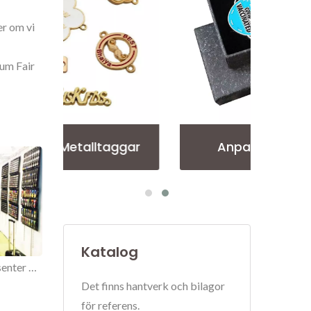
er om vi
ium Fair
ggar
Anpassad Slagpin
Per
Katalog
2019 Hong Kong presenter & Premium Fair.
Det finns hantverk och bilagor
för referens.