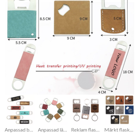
Anpassad barblad flasköppnare
Anpassad läder flasköppnare nyckelring
Reklam flasköppnare nyckelring
Märkt flasköppnare underlägg