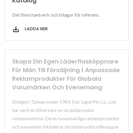
Katalog
Det finns hantverk och bilagor för referens.
LADDA NER
Skapa Din Egen Läderflasköppnare
För Män Till Försäljning | Anpassade
Reklamprodukter För Globala
Varumärken Och Evenemang
Beläget i Taiwan sedan 1984, Star Lapel Pin Co., Ltd.
har varit en tillverkare av skräddarsydda
reklammaterial. Deras huvudsakliga reklampresenter
och souvenirer inkluderar skräddarsydda nålknappar