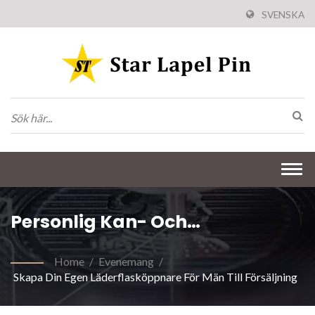
SVENSKA
Togg
navi
Personlig Kan- Och
Flaskläderöppnare
Home
/
Evenemang
/
Skapa Din Egen Läderflasköppnare För Män Till Försäljning