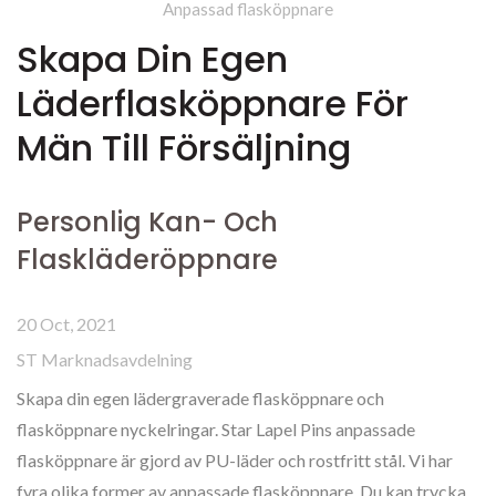
Anpassad flasköppnare
Skapa Din Egen
Läderflasköppnare För
Män Till Försäljning
Personlig Kan- Och
Flaskläderöppnare
20 Oct, 2021
ST Marknadsavdelning
Skapa din egen lädergraverade flasköppnare och
flasköppnare nyckelringar. Star Lapel Pins anpassade
flasköppnare är gjord av PU-läder och rostfritt stål. Vi har
fyra olika former av anpassade flasköppnare. Du kan trycka