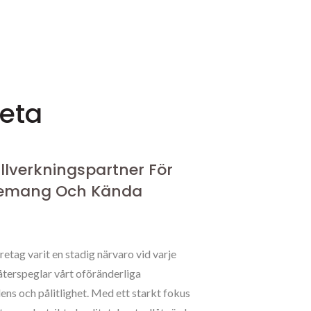
eta
Tillverkningspartner För
nemang Och Kända
etag varit en stadig närvaro vid varje
 återspeglar vårt oföränderliga
ns och pålitlighet. Med ett starkt fokus