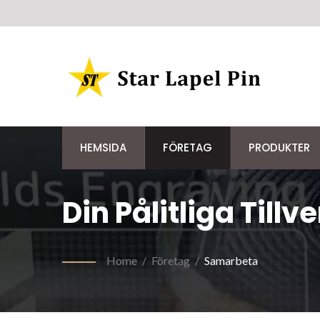
HEMSIDA
FÖRETAG
PRODUKTER
Din Pålitliga Til
Och Kända Varu
Home
/
Företag
/
Samarbeta