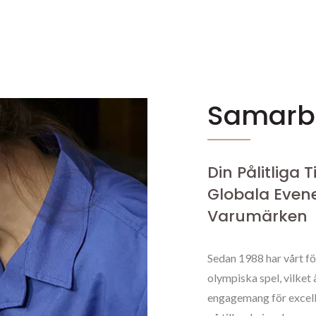
Samarb
Din Pålitliga 
Globala Eve
Varumärken
Sedan 1988 har vårt för
olympiska spel, vilket
engagemang för excelle