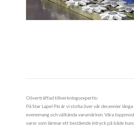
Oöverträffad tillverkningsexpertis:
På Star Lapel Pin är vi stolta över vår decennier lån
evenemang och välkända varumärken. Våra toppmodern
varor som lämnar ett bestående intryck på både kun