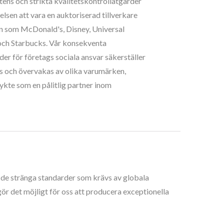
ens och strikta kvalitetskontrollåtgärder
elsen att vara en auktoriserad tillverkare
mn som McDonald's, Disney, Universal
 och Starbucks. Vår konsekventa
der för företags sociala ansvar säkerställer
as och övervakas av olika varumärken,
rykte som en pålitlig partner inom
er de stränga standarder som krävs av globala
 det möjligt för oss att producera exceptionella