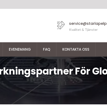
service@starlapel
Kvalitet & Tjänster
EVENEMANG
FAQ
KONTAKTA OSS
lverkningspartner För 
märken