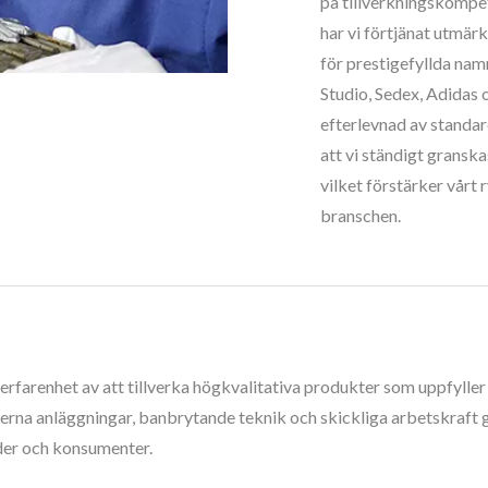
på tillverkningskompet
har vi förtjänat utmärk
för prestigefyllda na
Studio, Sedex, Adidas
efterlevnad av standar
att vi ständigt gransk
vilket förstärker vårt 
branschen.
ga erfarenhet av att tillverka högkvalitativa produkter som uppfyll
a anläggningar, banbrytande teknik och skickliga arbetskraft gör
der och konsumenter.