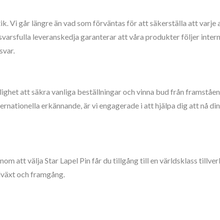
etik. Vi går längre än vad som förväntas för att säkerställa att v
varsfulla leveranskedja garanterar att våra produkter följer inter
svar.
öjlighet att säkra vanliga beställningar och vinna bud från frams
ernationella erkännande, är vi engagerade i att hjälpa dig att nå d
 att välja Star Lapel Pin får du tillgång till en världsklass tillv
llväxt och framgång.