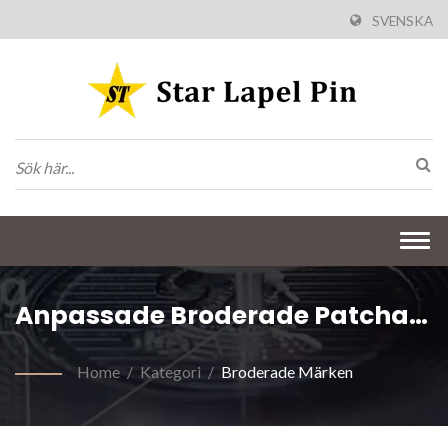
SVENSKA
Togg
navi
Anpassade Broderade Patchar
På Minky-Tyg
Home
/
Kategori
/
Broderade Märken