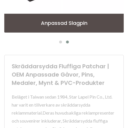
Anpassad Slagpin
Skräddarsydda Fluffiga Patchar |
OEM Anpassade Gåvor, Pins,
Medaler, Mynt & PVC-Produkter
Beläget i Taiwan sedan 1984, Star Lapel Pin Co., Ltd.
har varit en tillverkare av skräddarsydda
reklammaterial.Deras huvudsakliga reklampresenter
och souvenirer inkluderar, Skräddarsydda fluffiga