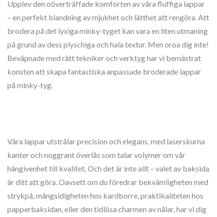
Upplev den oöverträffade komforten av våra fluffiga lappar
– en perfekt blandning av mjukhet och lätthet att rengöra. Att
brodera på det lyxiga minky-tyget kan vara en liten utmaning
på grund av dess plyschiga och hala textur. Men oroa dig inte!
Beväpnade med rätt tekniker och verktyg har vi bemästrat
konsten att skapa fantastiska anpassade broderade lappar
på minky-tyg.
Våra lappar utstrålar precision och elegans, med laserskurna
kanter och noggrant överlås som talar volymer om vår
hängivenhet till kvalitet. Och det är inte allt – valet av baksida
är ditt att göra. Oavsett om du föredrar bekvämligheten med
strykpå, mångsidigheten hos kardborre, praktikaliteten hos
papperbaksidan, eller den tidlösa charmen av nålar, har vi dig