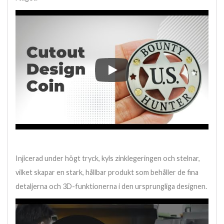
Oavsett om du skapar ett minnesfö
Injicerad under högt tryck, kyls zinklegeringen och stelnar,
vilket skapar en stark, hållbar produkt som behåller de fina
detaljerna och 3D-funktionerna i den ursprungliga designen.