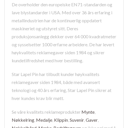
De overholder den europeiske EN71-standarden og
lave blystandarder i USA. Med over 36 års erfaring i
metallindustrien har de kontinuerlig oppdatert
maskineriet og utstyret sitt. Deres
produksjonsanlegg dekker over 64 000 kvadratmeter
og sysselsetter 1000 erfarne arbeidere. De har levert
høykvalitets reklamegaver siden 1984 og sikrer
kundetilfredshet med hver bestilling.
Star Lapel Pin har tilbudt kunder høykvalitets
reklamegaver siden 1984, både med avansert
teknologi og 40 års erfaring, Star Lapel Pin sikrer at
hver kundes krav blir møtt.
Se våre kvalitets reklameprodukter
Mynte
,
Nøkkelring
,
Medalje
,
Klippin
,
Suvenir
,
Gaver
,
Nøkkelbånd
,
Merke
,
Bedriftsgaver
og ikke nøl med å