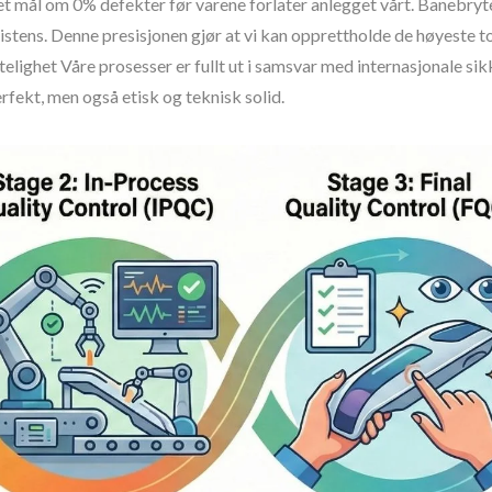
 et mål om 0% defekter før varene forlater anlegget vårt. Banebryt
sistens. Denne presisjonen gjør at vi kan opprettholde de høyeste t
elighet Våre prosesser er fullt ut i samsvar med internasjonale sikk
rfekt, men også etisk og teknisk solid.