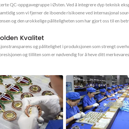
dikerte QC-oppgavegruppe i Østen. Ved å integrere dyp teknisk ek
amtidig som vi fjerner de iboende risikoene ved internasjonal sou
nsen og den urokkelige påliteligheten som har gjort oss til en bet
olden Kvalitet
ksjonstransparens og pålitelighet i produksjonen som strengt overho
 presisjonen og tilliten som er nødvendig for å heve ditt merkev