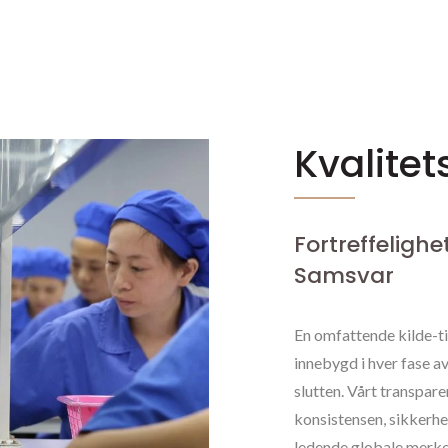
Kvalitet
Fortreffelighe
Samsvar
En omfattende kilde-til-
innebygd i hver fase a
slutten. Vårt transpar
konsistensen, sikkerh
ledende globale merke