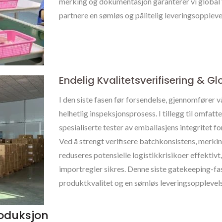
merking og dokumentasjon garanterer vi global f
partnere en sømløs og pålitelig leveringsoppleve
Endelig Kvalitetsverifisering & 
I den siste fasen før forsendelse, gjennomfører 
helhetlig inspeksjonsprosess. I tillegg til omfatt
spesialiserte tester av emballasjens integritet 
Ved å strengt verifisere batchkonsistens, merk
reduseres potensielle logistikkrisikoer effektivt
importregler sikres. Denne siste gatekeeping-fasen
produktkvalitet og en sømløs leveringsopplevels
roduksjon