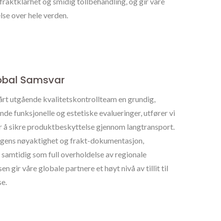
raktklarhet og smidig tollbehandling, og gir våre
lse over hele verden.
Global Samsvar
vårt utgående kvalitetskontrollteam en grundig,
ende funksjonelle og estetiske evalueringer, utfører vi
for å sikre produktbeskyttelse gjennom langtransport.
ingens nøyaktighet og frakt-dokumentasjon,
, samtidig som full overholdelse av regionale
 gir våre globale partnere et høyt nivå av tillit til
e.