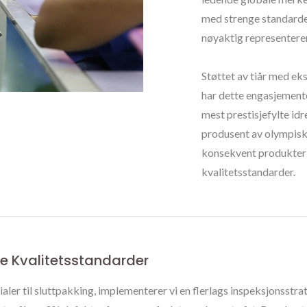
med strenge standarder
nøyaktig representerer
Støttet av tiår med ek
har dette engasjementet
mest prestisjefylte id
produsent av olympiske
konsekvent produkter 
kvalitetsstandarder.
re Kvalitetsstandarder
aler til sluttpakking, implementerer vi en flerlags inspeksjonsstr