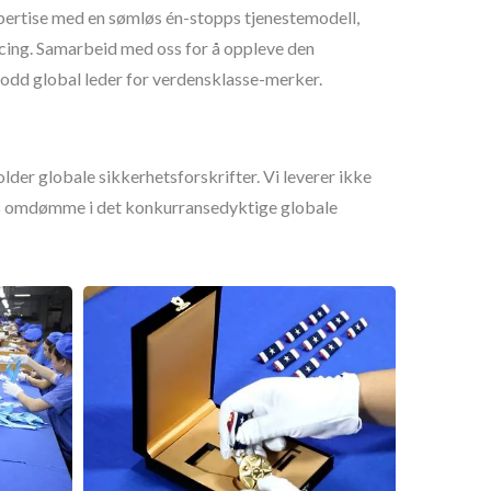
spertise med en sømløs én-stopps tjenestemodell,
rcing. Samarbeid med oss for å oppleve den
rodd global leder for verdensklasse-merker.
lder globale sikkerhetsforskrifter. Vi leverer ikke
ares omdømme i det konkurransedyktige globale