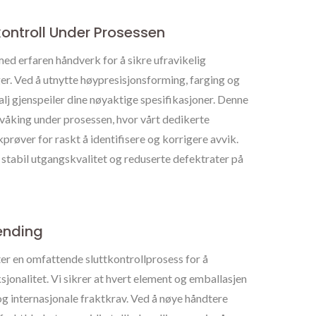
ontroll Under Prosessen
ed erfaren håndverk for å sikre ufravikelig
ger. Ved å utnytte høypresisjonsforming, farging og
alj gjenspeiler dine nøyaktige spesifikasjoner. Denne
rvåking under prosessen, hvor vårt dedikerte
prøver for raskt å identifisere og korrigere avvik.
stabil utgangskvalitet og reduserte defektrater på
ending
er en omfattende sluttkontrollprosess for å
ksjonalitet. Vi sikrer at hvert element og emballasjen
g internasjonale fraktkrav. Ved å nøye håndtere