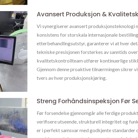
Avansert Produksjon & Kvalitetsk
Vi synergiserer avansert produksjonsteknologi m
konsistens for storskala internasjonale bestillin
etterbehandlingsutstyr, garanterer vi at hver det
tekniske presisjonen forsterkes av sanntids ove
kvalitetskontrollteam utfører kontinuerlige stikk
Gjennom denne proaktive tilnærmingen sikrer vi 
tvers av hver produksjonskjøring.
Streng Forhåndsinspeksjon Før S
Før forsendelse gjennomgår alle ferdige produkt
verifisere utseende, strukturell integritet og fun
er i perfekt samsvar med godkjente standarder o