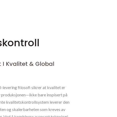
skontroll
t I Kvalitet & Global
levering filosofi sikrer at kvalitet er
v produksjonen—ikke bare inspisert på
ente kvalitetskontrollsystem leverer den
eten og skalerbarheten som kreves av
r. Ved å kombinere avansert teknologi