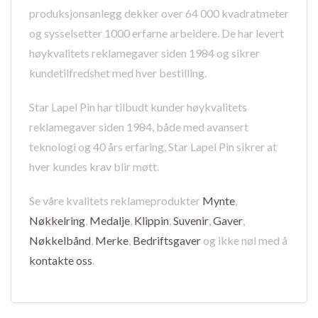
produksjonsanlegg dekker over 64 000 kvadratmeter
og sysselsetter 1000 erfarne arbeidere. De har levert
høykvalitets reklamegaver siden 1984 og sikrer
kundetilfredshet med hver bestilling.
Star Lapel Pin har tilbudt kunder høykvalitets
reklamegaver siden 1984, både med avansert
teknologi og 40 års erfaring, Star Lapel Pin sikrer at
hver kundes krav blir møtt.
Se våre kvalitets reklameprodukter
Mynte
,
Nøkkelring
,
Medalje
,
Klippin
,
Suvenir
,
Gaver
,
Nøkkelbånd
,
Merke
,
Bedriftsgaver
og ikke nøl med å
kontakte oss
.