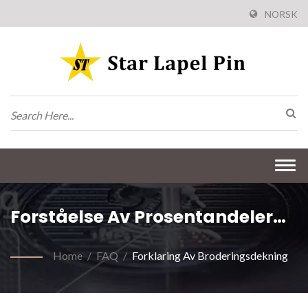
NORSK
Togg
navi
Forståelse Av Prosentandeler
For Broderingsdekning Og
Home
/
FAQ
/
Forklaring Av Broderingsdekning
Forskjeller