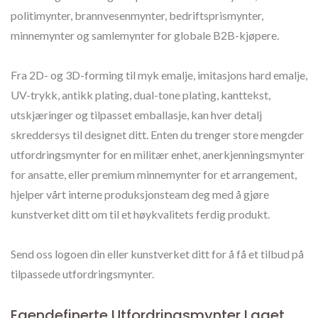
politimynter, brannvesenmynter, bedriftsprismynter,
minnemynter og samlemynter for globale B2B-kjøpere.
Fra 2D- og 3D-forming til myk emalje, imitasjons hard emalje,
UV-trykk, antikk plating, dual-tone plating, kanttekst,
utskjæringer og tilpasset emballasje, kan hver detalj
skreddersys til designet ditt. Enten du trenger store mengder
utfordringsmynter for en militær enhet, anerkjenningsmynter
for ansatte, eller premium minnemynter for et arrangement,
hjelper vårt interne produksjonsteam deg med å gjøre
kunstverket ditt om til et høykvalitets ferdig produkt.
Send oss logoen din eller kunstverket ditt for å få et tilbud på
tilpassede utfordringsmynter.
Egendefinerte Utfordringsmynter Laget