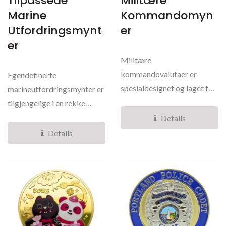
Tilpassede
Militære
Marine
Kommandomyn
Utfordringsmynt
Er
Er
Militære
kommandovalutaer er
Egendefinerte
spesialdesignet og laget for
marineutfordringsmynter er
ulike kommandouniteter. Vi
tilgjengelige i en rekke
bruker...
materialvalg, inkludert
Details
messing,...
Details