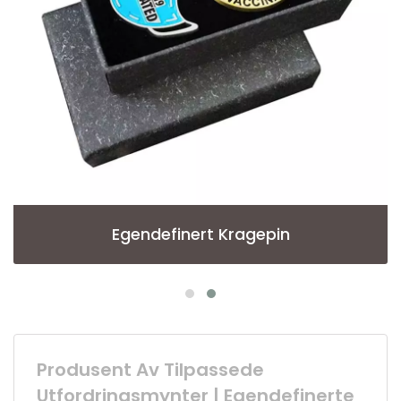
Egendefinert Kragepin
Produsent Av Tilpassede
Utfordringsmynter | Egendefinerte