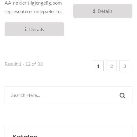
sinklegering som
AA-nøkler tilgjengelig, som
overskrider...
Details
representerer milepæler fra
1 til 11 måneder....
Details
Result 1 - 12 of 33
1
2
3