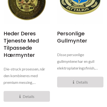
Heder Deres
Personlige
Tjeneste Med
Gullmynter
Tilpassede
Hærmynter
Disse personlige
gullmyntene har en gull
elektroplateringsfinish,
Die-struck prosessen, når
kombinert med
den kombineres med
sandblåsing...
Details
premium messing,
produserer mynter med
eksepsjonelt...
Details