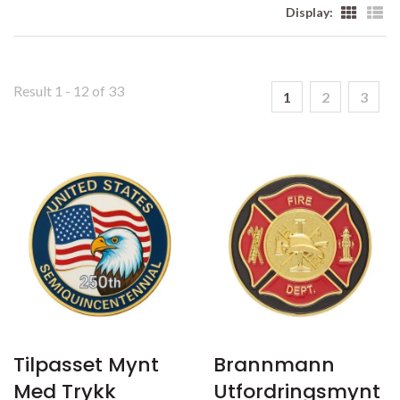
Display:
Result 1 - 12 of 33
1
2
3
Tilpasset Mynt
Brannmann
Med Trykk
Utfordringsmynt