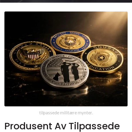
Arrangementer. Velg 2D, 3D,
Myk Emalje, Hard Emalje, UV-
Trykk, To-Farget Plating Og
Tilpasset Emballasje.
tilpassede militære mynter.
Produsent Av Tilpassede