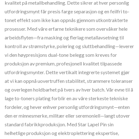
kvalitet på metallbehandling. Dette sikrer at hver personlig
utfordringsmynt får presis farge separasjon og en feilfri to-
tonet effekt som ikke kan oppnås gjennom utkontrakterte
prosesser. Med våre erfarne teknikere som overvåker hele
arbeidsflyten—fra masking og flerlag metallavsetning til
kontroll av strømstyrke, polering og sluttbehandling—leverer
vi den høypresisjons dual-tone belegg som kreves for
produksjon av premium, profesjonell kvalitet tilpassede
utfordringsmynter. Dette vertikalt integrerte systemet gjør
at vi kan oppnå uovertruffen stabilitet, strammere toleranser
og overlegen holdbarhet på tvers av hver batch. Vår evne til å
lage to-toners plating forblir en av våre sterkeste tekniske
fordeler, og hever enhver personlig utfordringsmynt—enten
den er minnesmerke, militær eller seremoniell—langt utover
standard fabrikkproduksjon. Med Star Lapel Pin sin
helhetlige produksjon og elektroplettering ekspertise,