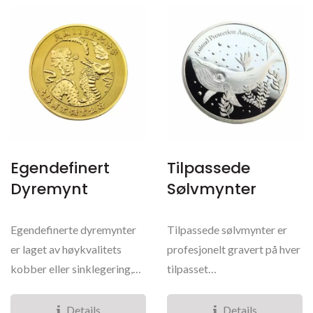
Egendefinert
Tilpassede
Dyremynt
Sølvmynter
Egendefinerte dyremynter
Tilpassede sølvmynter er
er laget av høykvalitets
profesjonelt gravert på hver
kobber eller sinklegering,
tilpasset
og tilbyr enestående...
designproduksjonsform for
å fange...
Details
Details