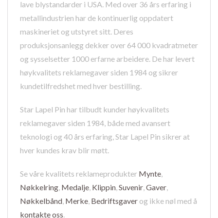
lave blystandarder i USA. Med over 36 års erfaring i
metallindustrien har de kontinuerlig oppdatert
maskineriet og utstyret sitt. Deres
produksjonsanlegg dekker over 64 000 kvadratmeter
og sysselsetter 1000 erfarne arbeidere. De har levert
høykvalitets reklamegaver siden 1984 og sikrer
kundetilfredshet med hver bestilling.
Star Lapel Pin har tilbudt kunder høykvalitets
reklamegaver siden 1984, både med avansert
teknologi og 40 års erfaring, Star Lapel Pin sikrer at
hver kundes krav blir møtt.
Se våre kvalitets reklameprodukter
Mynte
,
Nøkkelring
,
Medalje
,
Klippin
,
Suvenir
,
Gaver
,
Nøkkelbånd
,
Merke
,
Bedriftsgaver
og ikke nøl med å
kontakte oss
.