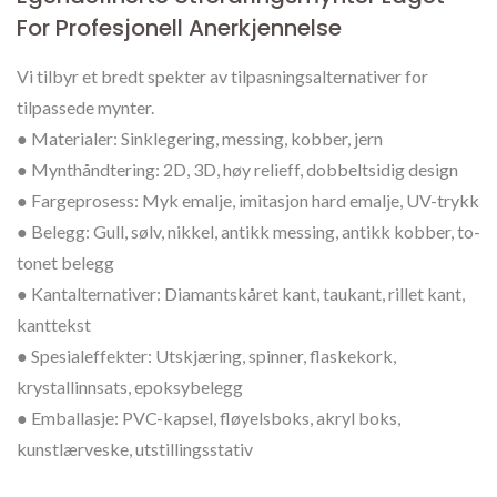
For Profesjonell Anerkjennelse
Vi tilbyr et bredt spekter av tilpasningsalternativer for
tilpassede mynter.
● Materialer: Sinklegering, messing, kobber, jern
● Mynthåndtering: 2D, 3D, høy relieff, dobbeltsidig design
● Fargeprosess: Myk emalje, imitasjon hard emalje, UV-trykk
● Belegg: Gull, sølv, nikkel, antikk messing, antikk kobber, to-
tonet belegg
● Kantalternativer: Diamantskåret kant, taukant, rillet kant,
kanttekst
● Spesialeffekter: Utskjæring, spinner, flaskekork,
krystallinnsats, epoksybelegg
● Emballasje: PVC-kapsel, fløyelsboks, akryl boks,
kunstlærveske, utstillingsstativ