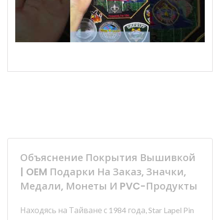
Объяснение Покрытия Вышивкой
| OEM Подарки На Заказ, Значки,
Медали, Монеты И PVC-Продукты
Находясь на Тайване с 1984 года, Star Lapel Pin