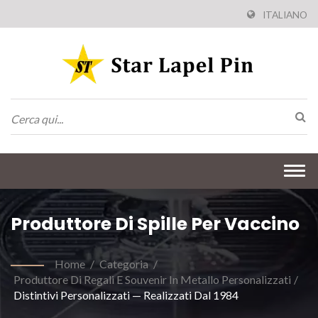
ITALIANO
Togg
navi
Produttore Di Spille Per Vaccino
Home
/
Categoria
/
Produttore Di Regali E Souvenir In Metallo Personalizzati
/
Distintivi Personalizzati — Realizzati Dal 1984