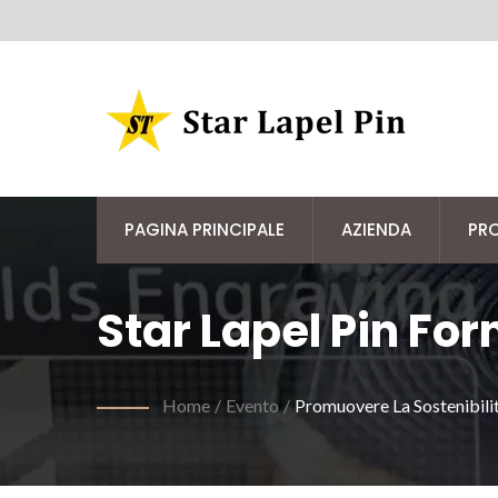
PAGINA PRINCIPALE
AZIENDA
PR
Star Lapel Pin For
Gratuito Per Supp
Home
/
Evento
/
Promuovere La Sostenibili