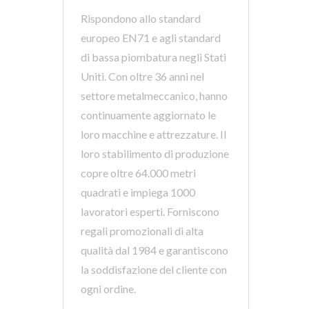
Rispondono allo standard
europeo EN71 e agli standard
di bassa piombatura negli Stati
Uniti. Con oltre 36 anni nel
settore metalmeccanico, hanno
continuamente aggiornato le
pplicate per sensibilizzare su altre cause.
loro macchine e attrezzature. Il
loro stabilimento di produzione
copre oltre 64.000 metri
quadrati e impiega 1000
lavoratori esperti. Forniscono
regali promozionali di alta
qualità dal 1984 e garantiscono
la soddisfazione del cliente con
ogni ordine.