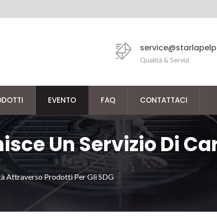
service@starlapel
Qualità & Servizi
ODOTTI
EVENTO
FAQ
CONTATTACI
nisce Un Servizio Di C
ortare Gli SDG
tà Attraverso Prodotti Per Gli SDG