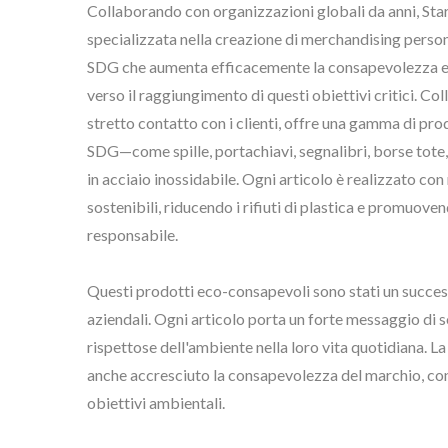
Collaborando con organizzazioni globali da anni, Star
specializzata nella creazione di merchandising person
SDG che aumenta efficacemente la consapevolezza e i
verso il raggiungimento di questi obiettivi critici. Co
stretto contatto con i clienti, offre una gamma di pr
SDG—come spille, portachiavi, segnalibri, borse tote,
in acciaio inossidabile. Ogni articolo è realizzato con
sostenibili, riducendo i rifiuti di plastica e promuov
Etichette Metalliche
Sp
responsabile.
Personalizzate
Questi prodotti eco-consapevoli sono stati un successo
aziendali. Ogni articolo porta un forte messaggio di so
rispettose dell'ambiente nella loro vita quotidiana.
anche accresciuto la consapevolezza del marchio, cons
obiettivi ambientali.