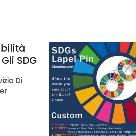
bilità
 Gli SDG
izio Di
er