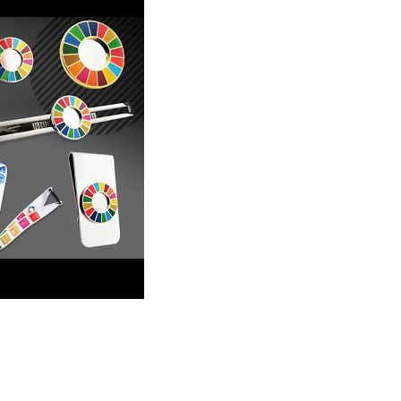
rchandise SDG - Queste idee per merchandise SDG possono essere a