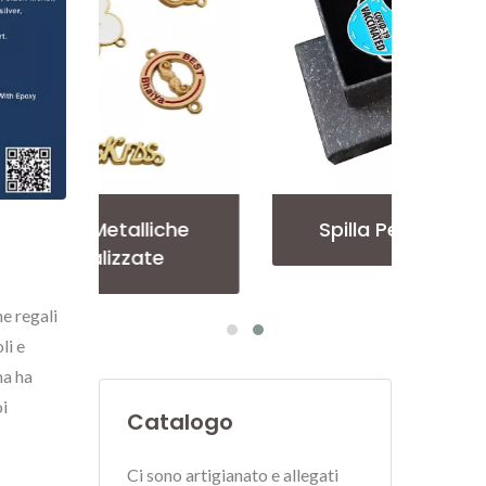
he
Spilla Personalizzata
E
e regali
li e
ma ha
oi
Catalogo
Ci sono artigianato e allegati