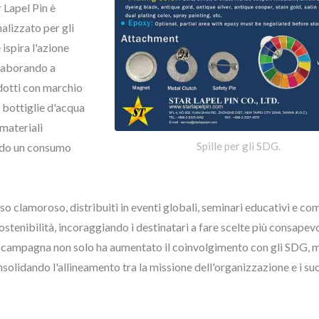
 Lapel Pin è
alizzato per gli
spira l'azione
llaborando a
odotti con marchio
 bottiglie d'acqua
 materiali
Spille per gli SDG.
endo un consumo
illa Personalizzata
Etichette Metallic
Personalizzate
 clamoroso, distribuiti in eventi globali, seminari educativi e com
stenibilità, incoraggiando i destinatari a fare scelte più consapevo
 La campagna non solo ha aumentato il coinvolgimento con gli SDG, 
olidando l'allineamento tra la missione dell'organizzazione e i su