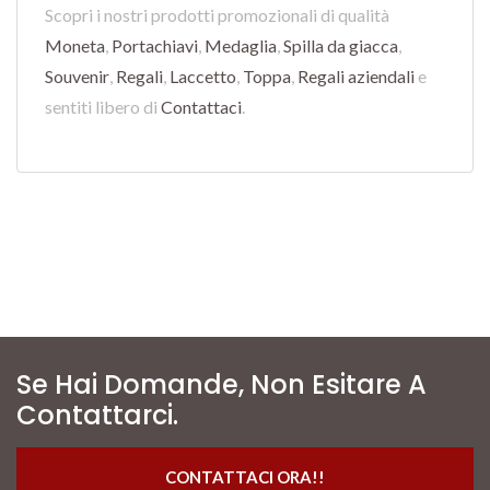
Scopri i nostri prodotti promozionali di qualità
Moneta
,
Portachiavi
,
Medaglia
,
Spilla da giacca
,
Souvenir
,
Regali
,
Laccetto
,
Toppa
,
Regali aziendali
e
sentiti libero di
Contattaci
.
Se Hai Domande, Non Esitare A
Contattarci.
CONTATTACI ORA!!