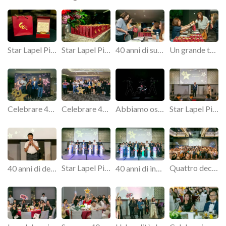
Star Lapel Pin celebra 40 anni di eccellenza e innovazione.
Star Lapel Pin segna il 40° anniversario con un evento memorabile.
40 anni di successi: la celebrazione dell'anniversario di Star Lapel Pin.
Un grande traguardo: il 40° anniversario di Star Lapel Pin.
Celebrare 40 anni di eccellenza
Celebrare 40 anni di successo con Star Lapel Pin.
Abbiamo ospitato il nostro grande gala per il 40° anniversario presso il lussuoso Regent Taipei.
Star Lapel Pin raggiunge il traguardo dei 40 anni.
Star Lapel Pin onora 40 anni di successi.
Quattro decenni di eccellenza: la celebrazione di Star Lapel Pin.
40 anni di dedizione: l'anniversario di Star Lapel Pin.
40 anni di innovazione: Star Lapel Pin celebra.