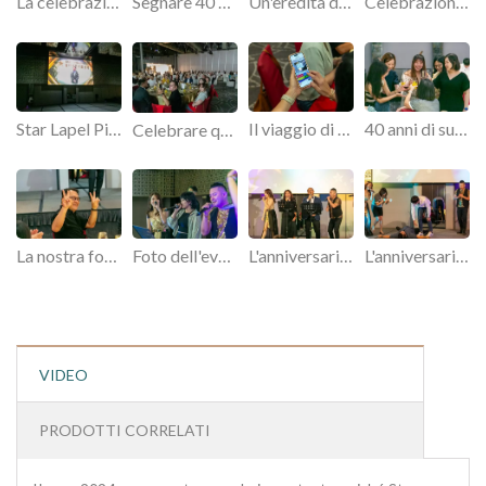
La celebrazione del 40° anniversario di Star Lapel Pin brilla intensamente.
Segnare 40 anni di successo: Star Lapel Pin celebra.
Un'eredità di 40 anni: l'anniversario di Star Lapel Pin.
Celebrazione del 40° anniversario.
Star Lapel Pin commemora 40 anni di innovazione.
Il viaggio di 40 anni di eccellenza di Star Lapel Pin
40 anni di successi: Star Lapel Pin celebra l'anniversario.
Celebrare quattro decenni: l'evento dell'anniversario di Star Lapel Pin.
La nostra foto del 40° anniversario.
Foto dell'evento di Star Lapel Pin.
L'anniversario di Star Lapel Pin.
L'anniversario di Star Lapel Pin.
VIDEO
PRODOTTI CORRELATI