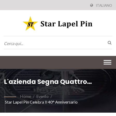
ITALIANO
Togg
navi
L'azienda Segna Quattro
Decenni Di Eccellenza E Unità
Home
/
Evento
/
Del Team
Star Lapel Pin Celebra Il 40° Anniversario