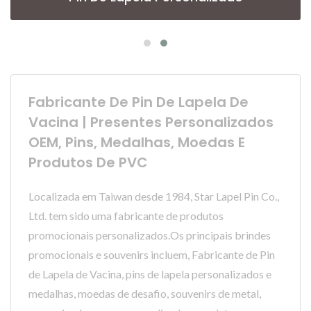
Fabricante De Pin De Lapela De
Vacina | Presentes Personalizados
OEM, Pins, Medalhas, Moedas E
Produtos De PVC
Localizada em Taiwan desde 1984, Star Lapel Pin Co.,
Ltd. tem sido uma fabricante de produtos
promocionais personalizados.Os principais brindes
promocionais e souvenirs incluem, Fabricante de Pin
de Lapela de Vacina, pins de lapela personalizados e
medalhas, moedas de desafio, souvenirs de metal,