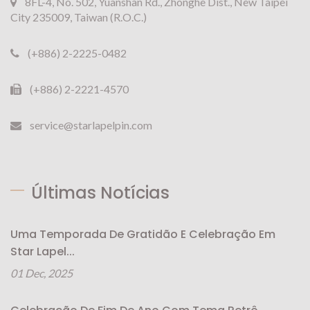
8FL-4, No. 502, Yuanshan Rd., Zhonghe Dist., New Taipei
City 235009, Taiwan (R.O.C.)
(+886) 2-2225-0482
(+886) 2-2221-4570
service@starlapelpin.com
Últimas Notícias
Uma Temporada De Gratidão E Celebração Em
Star Lapel...
01 Dec, 2025