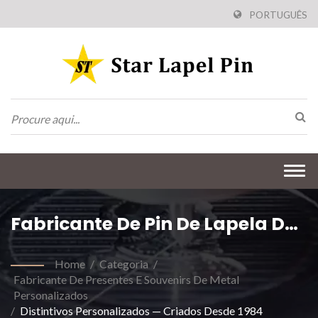
PORTUGUÊS
Togg
navi
Fabricante De Pin De Lapela De
Vacina
Home
/
Categoria
/
Fabricante De Presentes E Souvenirs De Metal
Personalizados
/
Distintivos Personalizados — Criados Desde 1984