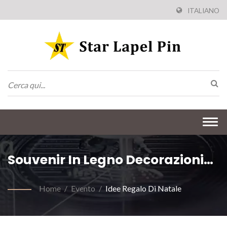
ITALIANO
Togg
navi
Souvenir In Legno Decorazioni
Natalizie
Home
/
Evento
/
Idee Regalo Di Natale