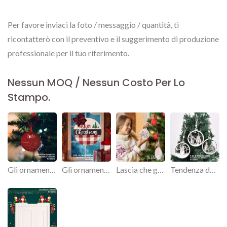
Per favore inviaci la foto / messaggio / quantità, ti
ricontatterò con il preventivo e il suggerimento di produzione
professionale per il tuo riferimento.
Nessun MOQ / Nessun Costo Per Lo
Stampo.
Gli ornamenti in legno personalizzati sono regali di Natale perfetti per amici e familiari.
Gli ornamenti in legno personalizzati rivelano un'atmosfera elegante e vintage.
Lascia che gli ornamenti in legno speciali pendano dal tuo albero di Natale quest'anno.
Tendenza degli ornamenti di Natale in legno.