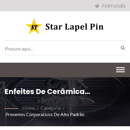
PORTUGUÊS
Togg
navi
Enfeites De Cerâmica
Personalizados
Home
/
Categoria
/
Presentes Corporativos De Alto Padrão