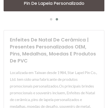
Pin De Lapela Personalizado
Enfeites De Natal De Cerâmica |
Presentes Personalizados OEM,
Pins, Medalhas, Moedas E Produtos
De PVC
Localizada em Taiwan desde 1984, Star Lapel Pin Co.,
Ltd. tem sido uma fabricante de produtos
promocionais personalizados.Os principais brindes
promocionais e souvenirs incluem, Enfeites de Natal
de cerâmica, pins de lapela personalizados e
medalhas, moedas de desafio, souvenirs de metal,