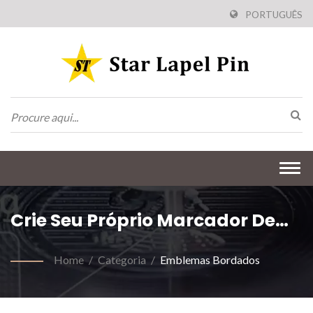
PORTUGUÊS
Togg
navi
Crie Seu Próprio Marcador De
Livro
Home
/
Categoria
/
Emblemas Bordados