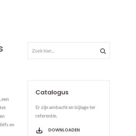
s
Catalogus
, een
Er zijn ambacht en bijlage ter
Het
referentie.
ten
liëfs en
DOWNLOADEN