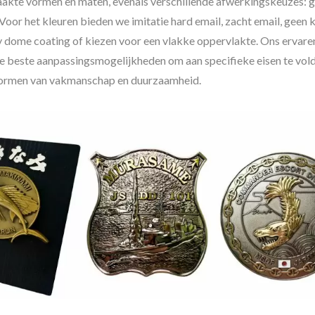
kte vormen en maten, evenals verschillende afwerkingskeuzes: g
Voor het kleuren bieden we imitatie hard email, zacht email, geen k
y dome coating of kiezen voor een vlakke oppervlakte. Ons ervar
n de beste aanpassingsmogelijkheden om aan specifieke eisen te vol
 normen van vakmanschap en duurzaamheid.