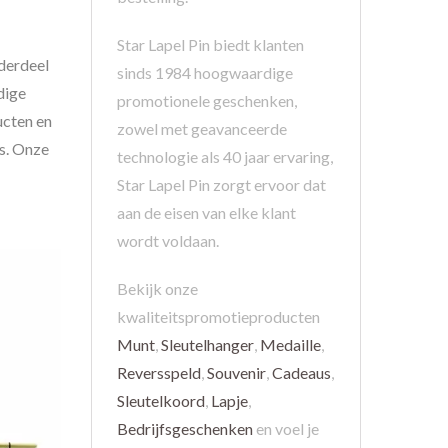
Star Lapel Pin biedt klanten
derdeel
sinds 1984 hoogwaardige
dige
promotionele geschenken,
ucten en
zowel met geavanceerde
s. Onze
technologie als 40 jaar ervaring,
Star Lapel Pin zorgt ervoor dat
aan de eisen van elke klant
wordt voldaan.
Bekijk onze
kwaliteitspromotieproducten
Munt
,
Sleutelhanger
,
Medaille
,
Reversspeld
,
Souvenir
,
Cadeaus
,
Sleutelkoord
,
Lapje
,
Bedrijfsgeschenken
en voel je