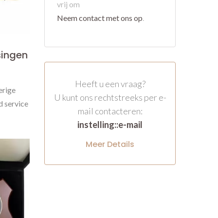
vrij om
Neem contact met ons op
.
singen
Heeft u een vraag?
erige
U kunt ons rechtstreeks per e-
d service
mail contacteren:
instelling::e-mail
Meer Details