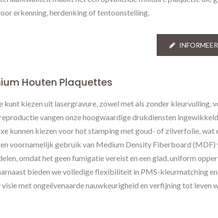
Metalen Tags
voor erkenning, herdenking of tentoonstelling.
INFORMEER
ium Houten Plaquettes
e kunt kiezen uit lasergravure, zowel met als zonder kleurvulling, 
lor reproductie vangen onze hoogwaardige drukdiensten ingewikkeld
luxe kunnen kiezen voor hot stamping met goud- of zilverfolie, wat 
ken voornamelijk gebruik van Medium Density Fiberboard (MDF)
rdelen, omdat het geen fumigatie vereist en een glad, uniform oppe
Daarnaast bieden we volledige flexibiliteit in PMS-kleurmatching e
 visie met ongeëvenaarde nauwkeurigheid en verfijning tot leven 