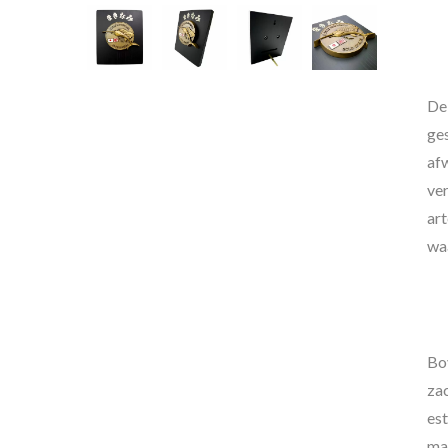
De 
ge
afw
ver
art
wa
Bo
zac
es
Gepersonaliseerde
Aan
mat