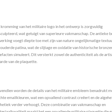
kromming van het militaire logo in het ontwerp is zorgvuldig
sculpteerd, wat getuigt van superieure vakmanschap. De antieke 
erking voegt diepte toe met zijn van nature ongelijkmatige textuu
ouderde patina, wat de slijtage en oxidatie van historische bronze
efacten simuleert. Dit versterkt zowel de authenticiteit als de arti
arde van de plaquette.
vendien worden de details van het militaire embleem benadrukt m
hte emailkleuren, wat een opvallend contrast creëert en de algehe
thetiek verder verhoogt. Deze combinatie van vakmanschap en
gepaste Reversspeld
Gepersonaliseer
eriaalkwaliteit maakt het een opvallende militaire plaquette die 