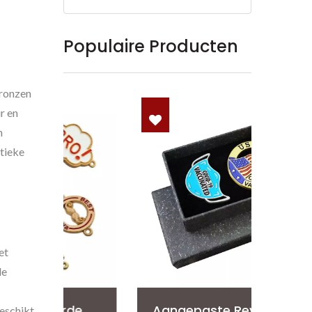
Populaire Producten
bronzen
r en
n
stieke
et
le
de
Aangepaste Reversspeld
geschikt