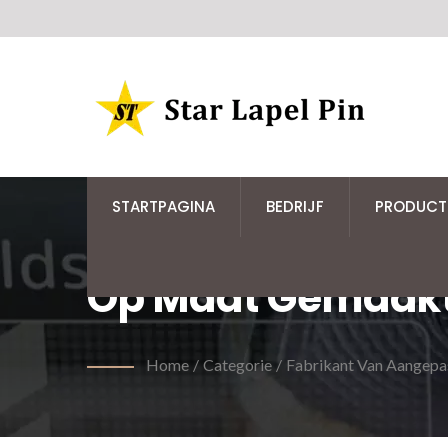
STARTPAGINA
BEDRIJF
PRODUCT
Op Maat Gemaakte
Home
/
Categorie
/
Fabrikant Van Aangepa