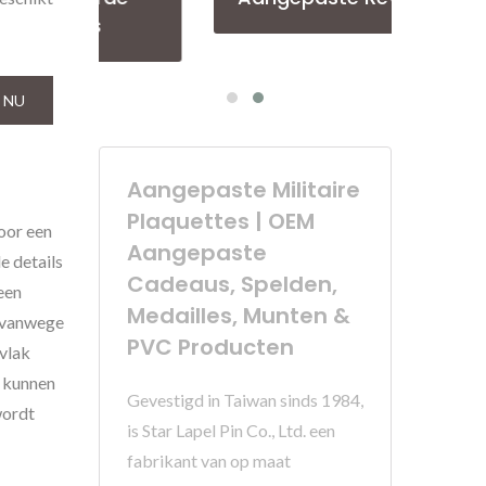
 NU
Aangepaste Militaire
Plaquettes | OEM
voor een
Aangepaste
e details
Cadeaus, Spelden,
een
Medailles, Munten &
 vanwege
PVC Producten
rvlak
n kunnen
Gevestigd in Taiwan sinds 1984,
wordt
is Star Lapel Pin Co., Ltd. een
fabrikant van op maat