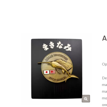
A
Op
Dez
ma
ma
mog
on