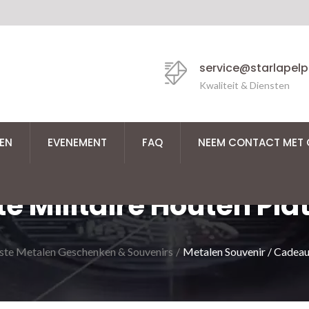
service@starlapel
Kwaliteit & Diensten
EN
EVENEMENT
FAQ
NEEM CONTACT MET 
 Militaire Houten Pla
ste Metalen Geschenken & Souvenirs
/
Metalen Souvenir / Cadea