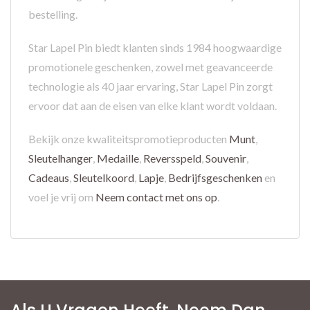
bestelling.
Star Lapel Pin biedt klanten sinds 1984 hoogwaardige
promotionele geschenken, zowel met geavanceerde
technologie als 40 jaar ervaring, Star Lapel Pin zorgt
ervoor dat aan de eisen van elke klant wordt voldaan.
Bekijk onze kwaliteitspromotieproducten
Munt
,
Sleutelhanger
,
Medaille
,
Reversspeld
,
Souvenir
,
Cadeaus
,
Sleutelkoord
,
Lapje
,
Bedrijfsgeschenken
en
voel je vrij om
Neem contact met ons op
.