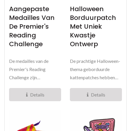
Aangepaste
Halloween
Medailles Van
Borduurpatch
De Premier's
Met Uniek
Reading
Kwastje
Challenge
Ontwerp
De medailles van de
De prachtige Halloween-
Premier's Reading
thema geborduurde
Challenge zijn
kattenpatches hebben
vervaardigd uit
een franjes ontwerp. De
hoogwaardig geslagen
franjes...
Details
Details
messing,...