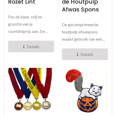
Rozet Lint
De Houtpulp
Afwas Spons
Pas de kleur, stijl en
grootte van je
De gecomprimeerde
rozetlintprijs aan. De
houtpulp afwaspons
toepassingen zijn net zo
maakt gebruik van een
divers...
uniek compressieproces
Details
om de spons...
Details