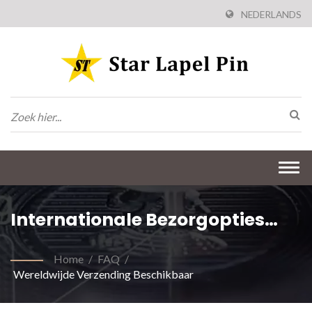
NEDERLANDS
Togg
navi
Internationale Bezorgopties
Voor Jou
Home
/
FAQ
/
Wereldwijde Verzending Beschikbaar