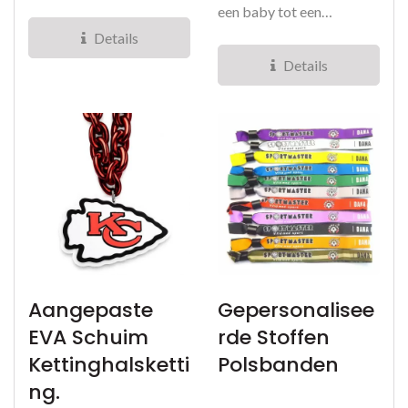
ontworpen om duurzaam,
een baby tot een
waterbestendig...
gekoesterd mijlpaal in
Details
2025...
Details
Aangepaste
Gepersonalisee
EVA Schuim
Rde Stoffen
Kettinghalsketti
Polsbanden
Ng.