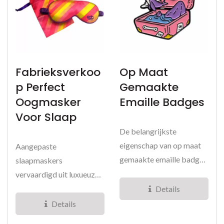
Fabrieksverkoo
Op Maat
P Perfect
Gemaakte
Oogmasker
Emaille Badges
Voor Slaap
De belangrijkste
eigenschap van op maat
Aangepaste
gemaakte emaille badges
slaapmaskers
is hun aanpasbaarheid. Ze
vervaardigd uit luxueuze
kunnen...
zijde en satijnen stoffen.
Details
We bieden
Details
gepersonaliseerde...