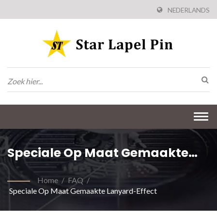
NEDERLANDS
Togg
navi
Speciale Op Maat Gemaakte
Lanyard-Effect
Home
/
FAQ
/
Speciale Op Maat Gemaakte Lanyard-Effect