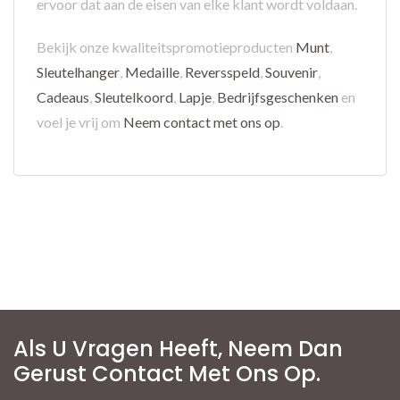
ervoor dat aan de eisen van elke klant wordt voldaan.
Bekijk onze kwaliteitspromotieproducten
Munt
,
Sleutelhanger
,
Medaille
,
Reversspeld
,
Souvenir
,
Cadeaus
,
Sleutelkoord
,
Lapje
,
Bedrijfsgeschenken
en
voel je vrij om
Neem contact met ons op
.
Als U Vragen Heeft, Neem Dan
Gerust Contact Met Ons Op.