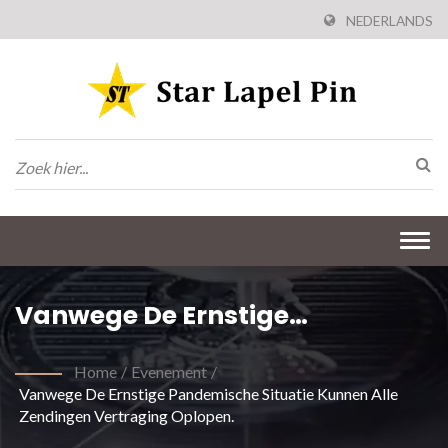
NEDERLANDS
Togg
navi
Vanwege De Ernstige
Pandemische Situatie Kunnen
Home
/
Evenement
/
Alle Zendingen Vertraging
Vanwege De Ernstige Pandemische Situatie Kunnen Alle
Zendingen Vertraging Oplopen.
Oplopen.