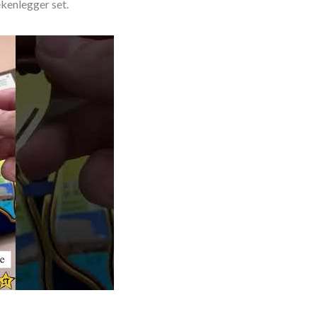
kenlegger set.
maakte verpakking en metalen boekenlegger set.