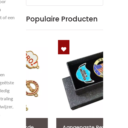
oor
n
Populaire Producten
t of een
e
ben
-geëtste
lledig
traling
wijzer,
n
de
Aangepaste Reversspeld