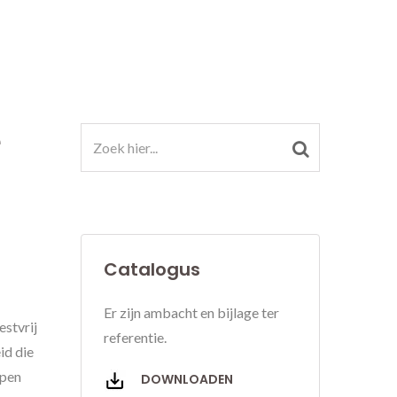
e
Catalogus
Er zijn ambacht en bijlage ter
stvrij
referentie.
id die
epen
DOWNLOADEN