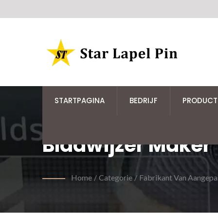
STARTPAGINA
BEDRIJF
PRODUCT
Bladwijzer Maker
Home
/
Categorie
/
Fabrikant Van Aangepa