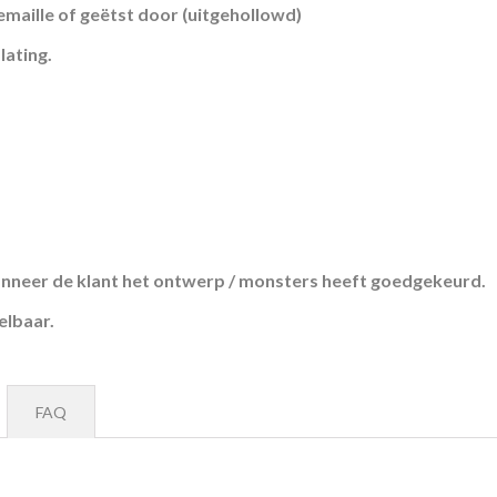
emaille of geëtst door (uitgehollowd)
lating.
neer de klant het ontwerp / monsters heeft goedgekeurd.
elbaar.
FAQ