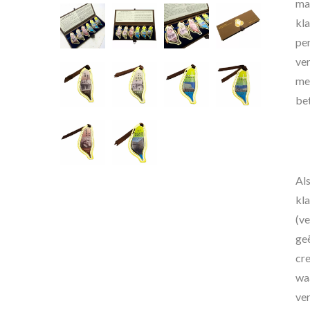
ma
kl
per
ver
me
be
Al
kla
(ve
geë
cre
wa
ve
Gepersonaliseerde
Aan