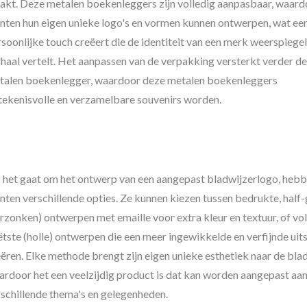
akt. Deze metalen boekenleggers zijn volledig aanpasbaar, waard
anten hun eigen unieke logo's en vormen kunnen ontwerpen, wat ee
soonlijke touch creëert die de identiteit van een merk weerspiegel
haal vertelt. Het aanpassen van de verpakking versterkt verder d
talen boekenlegger, waardoor deze metalen boekenleggers
tekenisvolle en verzamelbare souvenirs worden.
s het gaat om het ontwerp van een aangepast bladwijzerlogo, heb
nten verschillende opties. Ze kunnen kiezen tussen bedrukte, half
rzonken) ontwerpen met emaille voor extra kleur en textuur, of vo
tste (holle) ontwerpen die een meer ingewikkelde en verfijnde uits
ëren. Elke methode brengt zijn eigen unieke esthetiek naar de blad
ardoor het een veelzijdig product is dat kan worden aangepast aa
rschillende thema's en gelegenheden.
gepaste Reversspeld
Gepersonaliseer