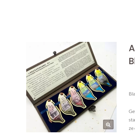
A
B
Bl
Ge
sta
ze 