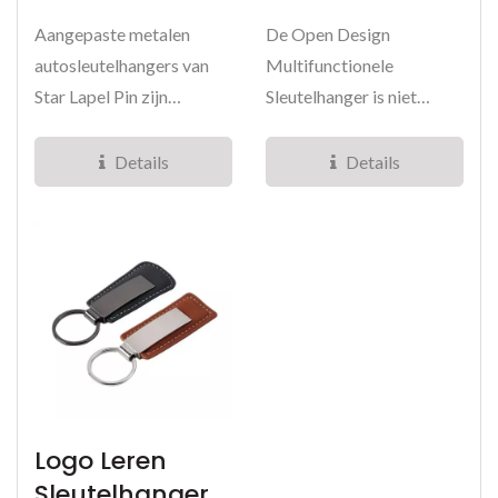
Aangepaste metalen
De Open Design
autosleutelhangers van
Multifunctionele
Star Lapel Pin zijn
Sleutelhanger is niet
vervaardigd uit premium
alleen voor sleutels – het
zinklegering,...
is een veelzijdig...
Details
Details
Logo Leren
Sleutelhanger