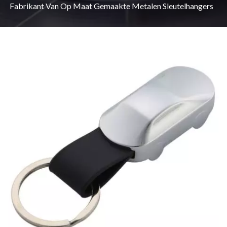
Fabrikant Van Op Maat Gemaakte Metalen Sleutelhangers