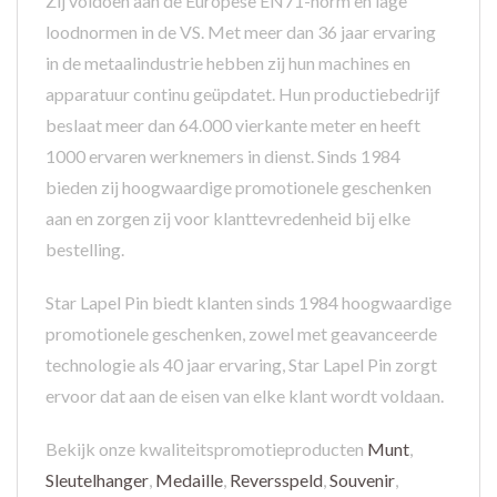
Zij voldoen aan de Europese EN71-norm en lage
loodnormen in de VS. Met meer dan 36 jaar ervaring
in de metaalindustrie hebben zij hun machines en
apparatuur continu geüpdatet. Hun productiebedrijf
beslaat meer dan 64.000 vierkante meter en heeft
1000 ervaren werknemers in dienst. Sinds 1984
bieden zij hoogwaardige promotionele geschenken
aan en zorgen zij voor klanttevredenheid bij elke
bestelling.
Star Lapel Pin biedt klanten sinds 1984 hoogwaardige
promotionele geschenken, zowel met geavanceerde
technologie als 40 jaar ervaring, Star Lapel Pin zorgt
ervoor dat aan de eisen van elke klant wordt voldaan.
Bekijk onze kwaliteitspromotieproducten
Munt
,
Sleutelhanger
,
Medaille
,
Reversspeld
,
Souvenir
,