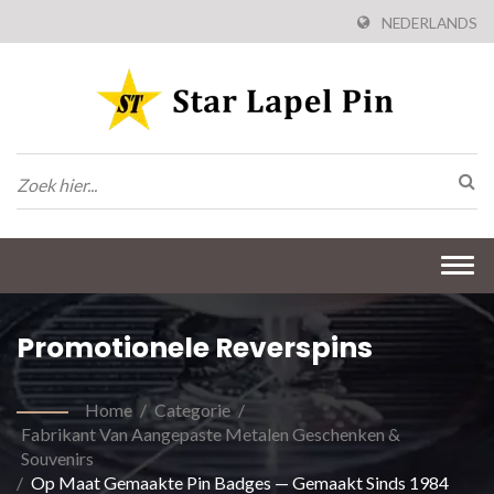
NEDERLANDS
Togg
navi
Promotionele Reverspins
Home
/
Categorie
/
Fabrikant Van Aangepaste Metalen Geschenken &
Souvenirs
/
Op Maat Gemaakte Pin Badges — Gemaakt Sinds 1984