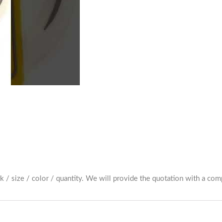
ostro video introduttivo sui Tag Bagagli Personalizzati 2D e 3D!