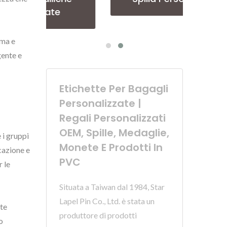
rma e
gente e
Etichette Per Bagagli
Personalizzate |
Regali Personalizzati
OEM, Spille, Medaglie,
 i gruppi
Monete E Prodotti In
icazione e
PVC
 le
Situata a Taiwan dal 1984, Star
Lapel Pin Co., Ltd. è stata un
nte
produttore di prodotti
o