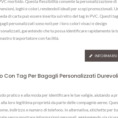
PVC morbido. Questa flessibilità consente la personalizzazione di
ensioni, loghi e colori, rendendoli ideali per scopi promozionali. U
eda di carta può essere inserita sul retro del tag in PVC. Questi ta
agli personalizzati sono noti per i loro colori vivaci e design
sonalizzati, garantendo che tu possa identificare rapidamente la 
 nastro trasportatore con facilità.
INFORMARSI
o Con Tag Per Bagagli Personalizzati Durevoli
o pratico e alla moda per identificare le tue valigie, aiutando a p
ti alla loro legittima proprietà da parte delle compagnie aeree. Que
ome, indirizzo e numero di telefono. In alternativa, etichette per b
illa Personalizzata
Etichette Metallic
zzate senza mostrare informazioni personali, aggiungendo sia sicur