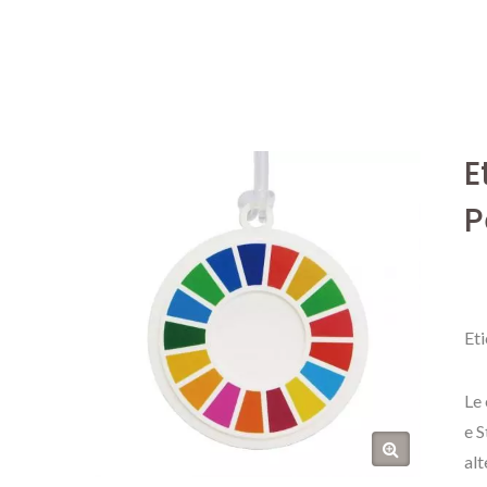
E
P
Et
Le 
e S
alt