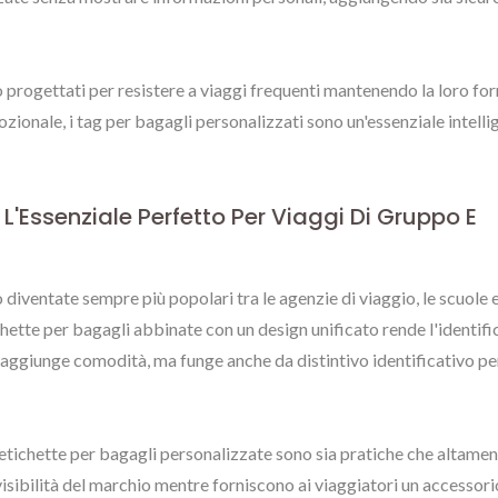
Personalizzate
o progettati per resistere a viaggi frequenti mantenendo la loro fo
ionale, i tag per bagagli personalizzati sono un'essenziale intelli
 L'Essenziale Perfetto Per Viaggi Di Gruppo E
o diventate sempre più popolari tra le agenzie di viaggio, le scuole e
ichette per bagagli abbinate con un design unificato rende l'identif
 aggiunge comodità, ma funge anche da distintivo identificativo per
 etichette per bagagli personalizzate sono sia pratiche che altame
isibilità del marchio mentre forniscono ai viaggiatori un accessori