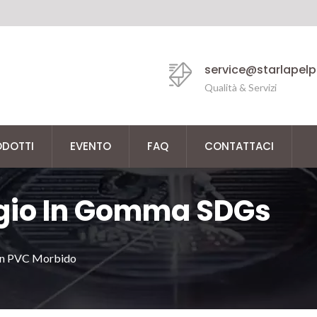
service@starlapel
Qualità & Servizi
ODOTTI
EVENTO
FAQ
CONTATTACI
ggio In Gomma SDGs
 In PVC Morbido