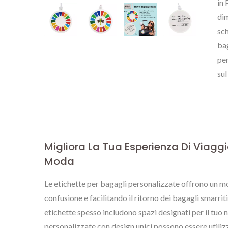
in 
dim
sch
bag
per
sul
Migliora La Tua Esperienza Di Viaggi
Moda
Le etichette per bagagli personalizzate offrono un mod
confusione e facilitando il ritorno dei bagagli smarri
etichette spesso includono spazi designati per il tuo n
Etichette Metalliche
Sp
personalizzate con design unici possono essere utili