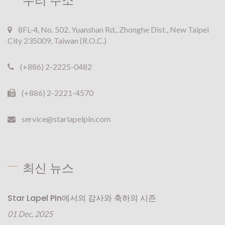
우리 주소
8FL-4, No. 502, Yuanshan Rd., Zhonghe Dist., New Taipei
City 235009, Taiwan (R.O.C.)
(+886) 2-2225-0482
(+886) 2-2221-4570
service@starlapelpin.com
최신 뉴스
Star Lapel Pin에서의 감사와 축하의 시즌
01 Dec, 2025