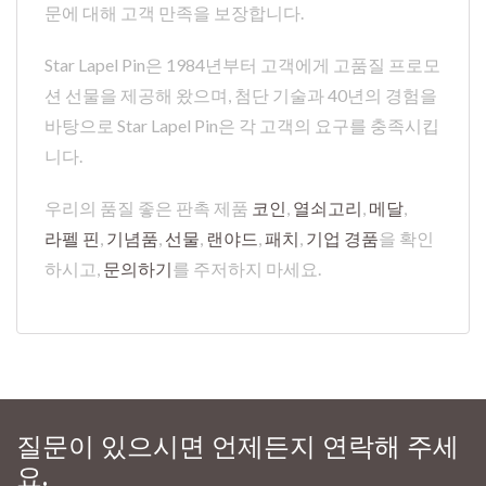
문에 대해 고객 만족을 보장합니다.
Star Lapel Pin은 1984년부터 고객에게 고품질 프로모
션 선물을 제공해 왔으며, 첨단 기술과 40년의 경험을
바탕으로 Star Lapel Pin은 각 고객의 요구를 충족시킵
니다.
우리의 품질 좋은 판촉 제품
코인
,
열쇠고리
,
메달
,
라펠 핀
,
기념품
,
선물
,
랜야드
,
패치
,
기업 경품
을 확인
하시고,
문의하기
를 주저하지 마세요.
질문이 있으시면 언제든지 연락해 주세
요.