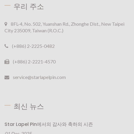
우리 주소
8FL-4, No. 502, Yuanshan Rd., Zhonghe Dist., New Taipei
City 235009, Taiwan (R.O.C.)
(+886) 2-2225-0482
(+886) 2-2221-4570
service@starlapelpin.com
최신 뉴스
Star Lapel Pin에서의 감사와 축하의 시즌
01 Dec, 2025