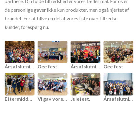
partnere. Din fulde tilfredshed er vores fælles mål. For os er
de personlige gaver ikke kun produkter, men også hjertet af
brandet. For at blive en del af vores liste over tilfredse
kunder, forespørg nu.
Årsafslutningsfest.
Gee fest
Årsafslutningsfest.
Gee fest
Eftermiddagste
Vi gav vores kære kollega en afskedsfest.
Julefest.
Årsafslutningsfest.