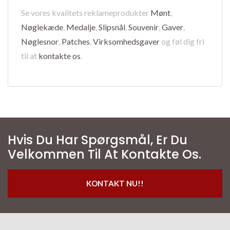
Se vores kvalitets reklameprodukter
Mønt
,
Nøglekæde
,
Medalje
,
Slipsnål
,
Souvenir
,
Gaver
,
Nøglesnor
,
Patches
,
Virksomhedsgaver
og føl dig fri
til at
kontakte os
.
Hvis Du Har Spørgsmål, Er Du
Velkommen Til At Kontakte Os.
KONTAKT NU!!